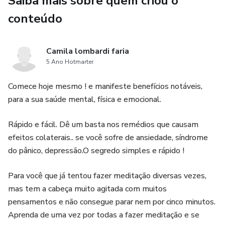
Saiba mais sobre quem criou o
com a mente vazia.. isso não tem como.. mas podemos
diminuir o fluxo de pensamentos, conseguir assim
conteúdo
identificar os pensamentos negativos e não continuar eles,
alterando para um pensamento positivo e quanto mais
Camila lombardi faria
positivo pensamos, mais atraímos eventos e pessoas que
5 Ano Hotmarter
vibram positivo, trazendo para nossa vida o caminho do
Bem, da Paz, do Amor, da Felicidade e da Harmonia . Um
Comece hoje mesmo ! e manifeste benefícios notáveis,
e-book super barato, um método rápido, simples e fácil,
para a sua saúde mental, física e emocional.
que pode trazer benefícios incalculáveis para sua vida toda.
Rápido e fácil. Dê um basta nos remédios que causam
efeitos colaterais.. se você sofre de ansiedade, síndrome
do pânico, depressão.O segredo simples e rápido !
Para você que já tentou fazer meditação diversas vezes,
mas tem a cabeça muito agitada com muitos
pensamentos e não consegue parar nem por cinco minutos.
Aprenda de uma vez por todas a fazer meditação e se