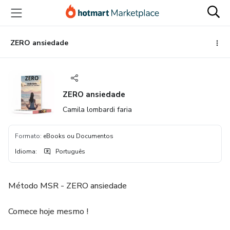
Ir
Ir
Ir
para
para
para
o
o
o
conteúdo
pagamento
rodapé
ZERO ansiedade
principal
ZERO ansiedade
Camila lombardi faria
Formato
:
eBooks ou Documentos
Idioma
:
Português
Método MSR - ZERO ansiedade
Comece hoje mesmo !