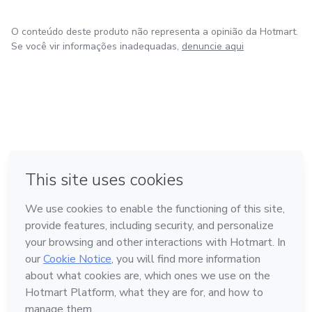
O conteúdo deste produto não representa a opinião da Hotmart.
Se você vir informações inadequadas,
denuncie aqui
em Amsterdam
em Madrid
em Bogotá
Feito com
❤
em Belo Horizonte
na Cidade do México
Conheça a Hotmart
Idioma
Português