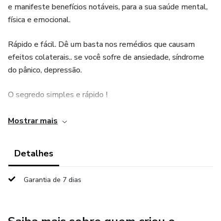
e manifeste benefícios notáveis, para a sua saúde mental,
física e emocional.
Rápido e fácil. Dê um basta nos remédios que causam
efeitos colaterais.. se você sofre de ansiedade, síndrome
do pânico, depressão.
O segredo simples e rápido !
Para você que já tentou fazer meditação diversas vezes,
Mostrar mais
mas tem a cabeça muito agitada com muitos
pensamentos e não consegue parar nem por cinco minutos.
Detalhes
Aprenda de uma vez por todas a fazer meditação e se
conectar com DEUS nosso PAI !
Garantia de 7 dias
com a prática diária, vamos desacelerando nossos
pensamentos. Não se trata de esvaziar a mente ou ficar