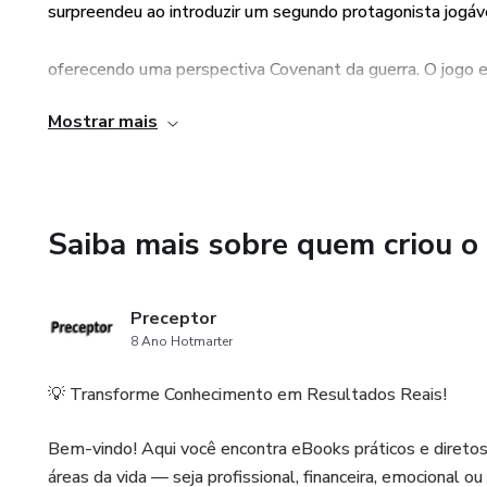
💡 Bônus: Inclui dicas exclusi
surpreendeu ao introduzir um segundo protagonista jogável
curiosidades e insights da hist
oferecendo uma perspectiva Covenant da guerra. O jogo 
📘 Para quem é este guia?
Mostrar mais
massivamente o universo Halo, com novos inimigos, arma
Jogadores que querem zerar 
modo multiplayer online, através da Xbox Live, tornou-
Fãs que buscam explorar cada 
Saiba mais sobre quem criou o
cultural
Competidores que desejam mel
Pronto para liderar a resistên
Preceptor
8 Ano Hotmarter
Adquira agora o Halo 2 – O Gui
💡 Transforme Conhecimento em Resultados Reais!
🚀 Clique em “Comprar Agora” 
Bem-vindo! Aqui você encontra eBooks práticos e diretos 
áreas da vida — seja profissional, financeira, emocional ou