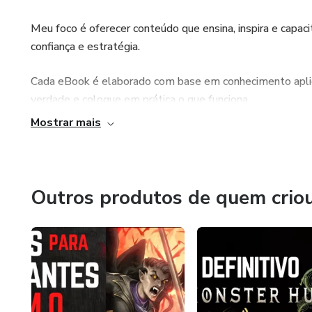
Meu foco é oferecer conteúdo que ensina, inspira e capaci
confiança e estratégia.
Cada eBook é elaborado com base em conhecimento aplic
verdade e coloque em prática o que funciona.
Mostrar mais
🚀 Aprenda. Aplique. Alcance.
Seu progresso começa agora — escolha o eBook que mai
sucesso!
Outros produtos de quem crio