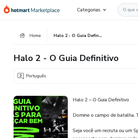
Ir
Ir
Ir
Categorias
para
para
para
o
o
o
conteúdo
pagamento
rodapé
Home
Halo 2 - O Guia Definitivo
principal
Halo 2 - O Guia Definitivo
Português
Halo 2 – O Guia Definitivo
Domine o campo de batalha. 
Seja você um recruta ou um Sp