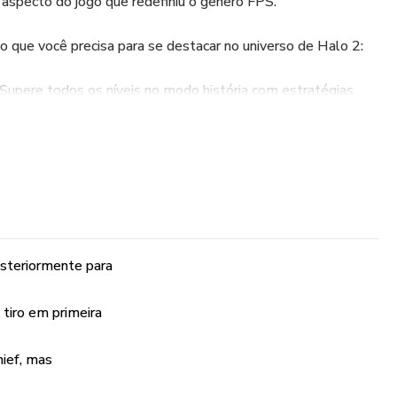
aspecto do jogo que redefiniu o gênero FPS.
o que você precisa para se destacar no universo de Halo 2:
upere todos os níveis no modo história com estratégias
as, táticas contra inimigos e segredos escondidos.
ados – Domine cada mapa com dicas de posicionamento,
 rotas estratégicas.
Configure seu arsenal com as combinações mais eficientes
steriormente para
ate – Aprenda os movimentos, pulos e técnicas que
 tiro em primeira
issionais.
hief, mas
escubra os mistérios escondidos pelo universo Halo.