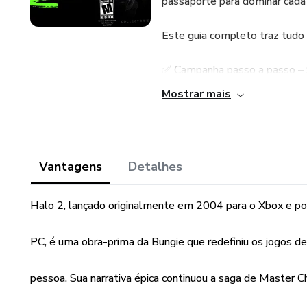
passaporte para dominar cada 
Este guia completo traz tudo 
✅ Campanha passo a passo – S
detalhadas, localização de arm
Mostrar mais
✅ Mapas Multijogador otimiz
controle de poderosas armas e
Vantagens
Detalhes
✅ Builds e loadouts ideais – 
para cada estilo de jogo.
Halo 2, lançado originalmente em 2004 para o Xbox e po
✅ Táticas Avançadas de Comb
PC, é uma obra-prima da Bungie que redefiniu os jogos de
separam os amadores dos prof
pessoa. Sua narrativa épica continuou a saga de Master C
✅ Segredos e easter eggs – D