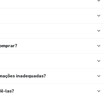
comprar?
rmações inadequadas?
ê-las?