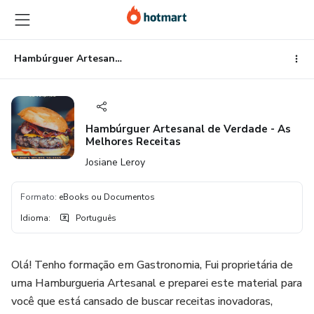
Ir
Ir
Ir
para
para
para
o
o
o
conteúdo
pagamento
rodapé
Hambúrguer Artesanal de Verdade - As Melhores Receitas
principal
Hambúrguer Artesanal de Verdade - As
Melhores Receitas
Josiane Leroy
Formato
:
eBooks ou Documentos
Idioma
:
Português
Olá! Tenho formação em Gastronomia, Fui proprietária de
uma Hamburgueria Artesanal e preparei este material para
você que está cansado de buscar receitas inovadoras,