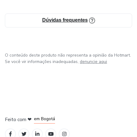
Dúvidas frequentes
O conteúdo deste produto não representa a opinião da Hotmart.
Se você vir informações inadequadas,
denuncie aqui
em Amsterdam
em Madrid
em Bogotá
Feito com
❤
em Belo Horizonte
na Cidade do México