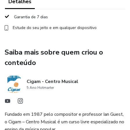
Detalhes
👉 Então esse curso é pra você. Mas é muito mais que um
curso, é uma formação completa.
Garantia de 7 dias
🎯 FORMAÇÃO COMPLETA EM HARMONIA
Estude do seu jeito e em qualquer dispositivo
Do básico ao avançado — com clareza, organização e
método.
Saiba mais sobre quem criou o
conteúdo
Você vai aprender fazendo.
📺 AULAS GRAVADAS
Cigam - Centro Musical
5 Ano Hotmarter
Assista quando quiser, quantas vezes quiser.
No seu tempo. Do seu jeito.
Fundado em 1987 pelo compositor e professor Ian Guest,
✍️ EXERCÍCIOS COM CORREÇÃO
o Cigam – Centro Musical é um curso livre especializado no
ensino da música popular.