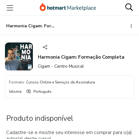
Ir
Ir
Ir
para
para
para
o
o
o
conteúdo
pagamento
rodapé
Harmonia Cigam: Formação Completa
principal
Harmonia Cigam: Formação Completa
Cigam - Centro Musical
Formato
:
Cursos Online e Serviços de Assinatura
Idioma
:
Português
Produto indisponível
Cadastre-se e mostre seu interesse em comprar para o(a)
autor(a) deste curso!