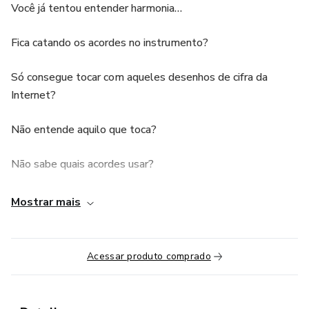
Você já tentou entender harmonia…
Fica catando os acordes no instrumento?
Só consegue tocar com aqueles desenhos de cifra da
Internet?
Não entende aquilo que toca?
Não sabe quais acordes usar?
Travou em temas como formação de acordes, campo
Mostrar mais
harmônico, subV, empréstimo modal, modos gregos?
Ou pior: até entende na teoria…
Acessar produto comprado
mas na prática nada funciona?