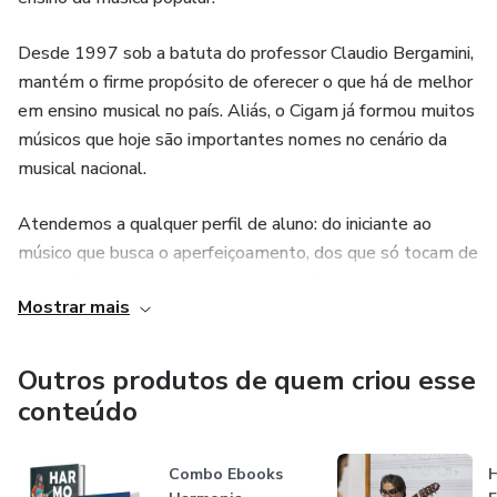
Nada de só assistir:
Desde 1997 sob a batuta do professor Claudio Bergamini,
você pratica — e entende de verdade.
mantém o firme propósito de oferecer o que há de melhor
em ensino musical no país. Aliás, o Cigam já formou muitos
💬 FÓRUM DE DÚVIDAS
músicos que hoje são importantes nomes no cenário da
musical nacional.
Você faz parte de uma comunidade com total interação
com outros músicos.
Atendemos a qualquer perfil de aluno: do iniciante ao
músico que busca o aperfeiçoamento, dos que só tocam de
Perguntou → respondeu.
ouvido àqueles que recorrem sempre à partitura, do
Mostrar mais
autodidata ao músico com formação superior, do amador
Sem ficar perdido no meio do caminho.
ao profissional.
Outros produtos de quem criou esse
💰 ASSINATURA MENSAL COM VALOR IMBATÍVEL
conteúdo
Acesso contínuo a todo o conteúdo
Combo Ebooks
H
por um investimento que cabe no seu bolso.