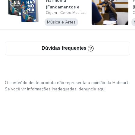
Harmonia
(Fundamentos e
(
Cigam - Centro Musical
C
Acordes)
🚀 COMECE A ENTENDER DE VERDADE O QUE VOCÊ
TOCA.
Música e Artes
👉 Clique no link INSCRIÇÃO e dê o próximo passo para o
seu aperfeiçoamento musical.
Dúvidas frequentes
🎵 Não jogue nota fora. Estude música no Cigam!
O conteúdo deste produto não representa a opinião da Hotmart.
Se você vir informações inadequadas,
denuncie aqui