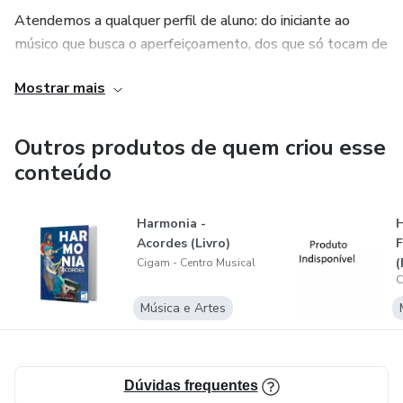
Atendemos a qualquer perfil de aluno: do iniciante ao
músico que busca o aperfeiçoamento, dos que só tocam de
ouvido àqueles que recorrem sempre à partitura, do
Mostrar mais
autodidata ao músico com formação superior, do amador
ao profissional.
Outros produtos de quem criou esse
conteúdo
Harmonia -
H
Acordes (Livro)
(
Cigam - Centro Musical
C
Música e Artes
Dúvidas frequentes