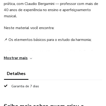
prática, com Claudio Bergamini — professor com mais de
40 anos de experiência no ensino e aperfeiçoamento
musical.
Neste material você encontra:
📌 Os elementos básicos para o estudo da harmonia;
📌 Treinamento dos conceitos em exercícios de fixação;
Mostrar mais
📌 Aplicação em situações práticas da harmonia:
localização das notas na partitura e nos instrumentos,
Detalhes
escalas maiores, armaduras de clave, intervalos e muito
mais!
Garantia de 7 dias
Tudo o que você precisa para dominar os conceitos da
harmonia, dos mais simples aos mais complexos.