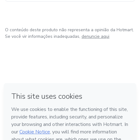
O conteúdo deste produto não representa a opinião da Hotmart.
Se você vir informações inadequadas,
denuncie aqui
em Amsterdam
em Madrid
em Bogotá
Feito com
❤
em Belo Horizonte
na Cidade do México
Conheça a Hotmart