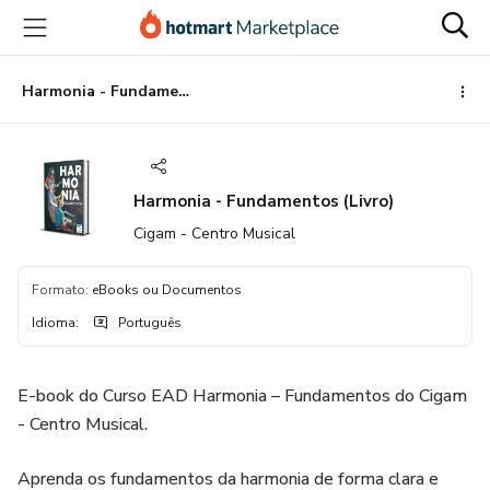
Ir
Ir
Ir
para
para
para
o
o
o
conteúdo
pagamento
rodapé
Harmonia - Fundamentos (Livro)
principal
Harmonia - Fundamentos (Livro)
Cigam - Centro Musical
Formato
:
eBooks ou Documentos
Idioma
:
Português
E-book do Curso EAD Harmonia – Fundamentos do Cigam
- Centro Musical.
Aprenda os fundamentos da harmonia de forma clara e