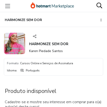
Ir
Ir
Ir
para
para
para
o
o
o
conteúdo
pagamento
rodapé
HARMONIZE SEM DOR
principal
HARMONIZE SEM DOR
Karen Piedade Santos
Formato
:
Cursos Online e Serviços de Assinatura
Idioma
:
Português
Produto indisponível
Cadastre-se e mostre seu interesse em comprar para o(a)
autor(a) deste curso!