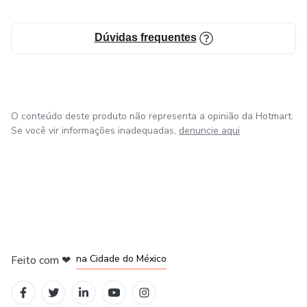
Dúvidas frequentes
O conteúdo deste produto não representa a opinião da Hotmart.
Se você vir informações inadequadas,
denuncie aqui
em Bogotá
em Amsterdam
em Madrid
na Cidade do México
Feito com
❤
em Belo Horizonte