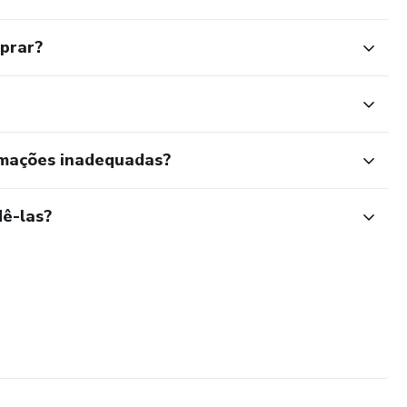
mprar?
rmações inadequadas?
ê-las?