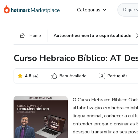
Ir
Ir
Ir
Categorias
para
para
para
o
o
o
conteúdo
pagamento
rodapé
Home
Autoconhecimento e espiritualidade
principal
Curso Hebraico Bíblico: AT D
4.8
(
4
)
Bem Avaliado
Português
O Curso Hebraico Bíblico: Con
alfabetização em hebraico bíb
língua original, conhecer a cul
entender, pregar e ensinar as 
desejou transmitir ao seu povo