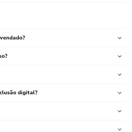
svendado?
so?
clusão digital?