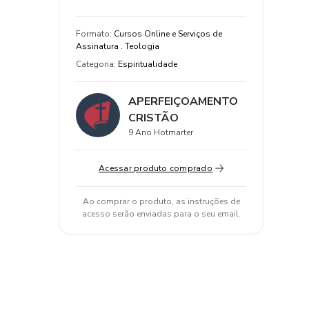
Formato
:
Cursos Online e Serviços de
Assinatura . Teologia
Categoria
:
Espiritualidade
APERFEIÇOAMENTO
CRISTÃO
9 Ano Hotmarter
Acessar produto comprado
Ao comprar o produto, as instruções de
acesso serão enviadas para o seu email.