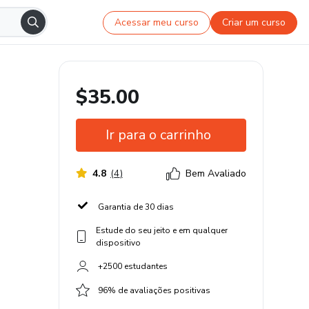
Acessar meu curso
Criar um curso
$35.00
Ir para o carrinho
4.8
(
4
)
Bem Avaliado
Garantia de 30 dias
Estude do seu jeito e em qualquer
dispositivo
+2500 estudantes
96% de avaliações positivas