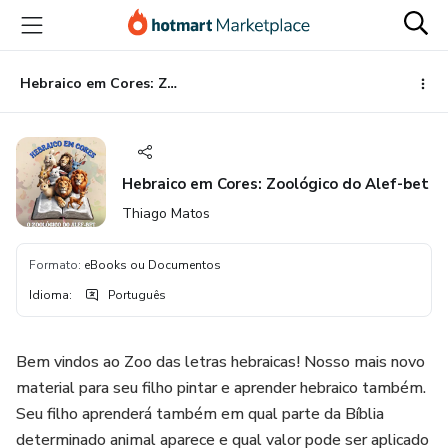
Ir
Ir
Ir
para
para
para
o
o
o
conteúdo
pagamento
rodapé
Hebraico em Cores: Zoológico do Alef-bet
principal
Hebraico em Cores: Zoológico do Alef-bet
Thiago Matos
Formato
:
eBooks ou Documentos
Idioma
:
Português
Bem vindos ao Zoo das letras hebraicas! Nosso mais novo
material para seu filho pintar e aprender hebraico também.
Seu filho aprenderá também em qual parte da Bíblia
determinado animal aparece e qual valor pode ser aplicado