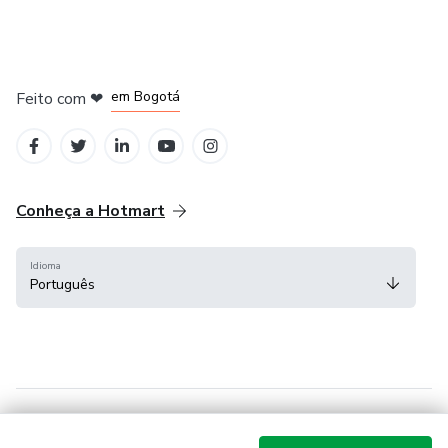
em Amsterdam
em Madrid
em Bogotá
Feito com
❤
em Belo Horizonte
na Cidade do México
Conheça a Hotmart
Idioma
Português
Central de ajuda
Termos
Privacidade
Cookies