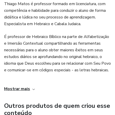
Thiago Matos é professor formado em licenciatura, com
competência e habilidade para conduzir o aluno de forma
didática e lúdica no seu processo de aprendizagem.
Especialista em Hebraico e Cabala Judaica.
É professor de Hebraico Bíblico na parte de Alfabetização
e Imersão Contextual compartilhando as ferramentas
necessárias para o aluno obter maiores êxitos em seus
estudos diários se aprofundando no original hebraico, o
idioma que Deus escolheu para se relacionar com Seu Povo
e comunicar-se em códigos especiais - as letras hebraicas.
Ler Hebraico do ZERO em apenas 90 dias? Você está no
Mostrar mais
lugar certo!
Outros produtos de quem criou esse
conteúdo