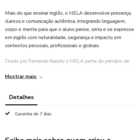
Mais do que ensinar inglês, o HELA desenvolve presença,
clareza e comunicação autêntica, integrando linguagem,
corpo e mente para que o aluno pense, sinta e se expresse
em inglês com naturalidade, segurança e impacto em
contextos pessoais, profissionais e globais.
Criado por Fernanda Naiady o HELA parte do princípio de
que aprender um novo idioma é um processo de
Mostrar mais
desenvolvimento humano e comunicacional, no qual a
língua se torna uma extensão consciente e genuína de
quem a pessoa é e não um personagem artificial ou
Detalhes
ensaiado.
Garantia de 7 dias