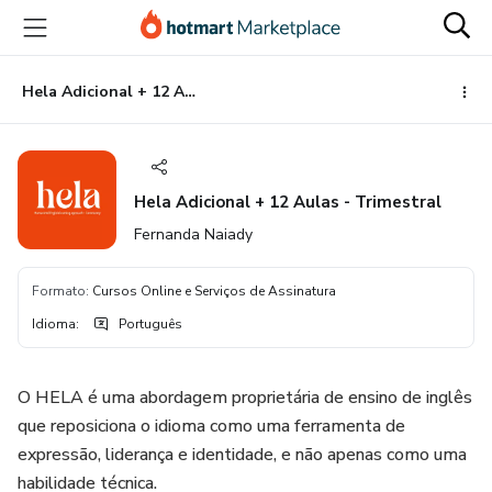
Ir
Ir
Ir
para
para
para
o
o
o
conteúdo
pagamento
rodapé
Hela Adicional + 12 Aulas - Trimestral
principal
Hela Adicional + 12 Aulas - Trimestral
Fernanda Naiady
Formato
:
Cursos Online e Serviços de Assinatura
Idioma
:
Português
O HELA é uma abordagem proprietária de ensino de inglês
que reposiciona o idioma como uma ferramenta de
expressão, liderança e identidade, e não apenas como uma
habilidade técnica.