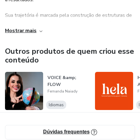
Sua trajetória é marcada pela construção de estruturas de
aprendizado consistentes, escaláveis e sustentáveis,
Mostrar mais
unindo visão estratégica, organização de produto e
experiência do usuário, com foco em clareza, aplicabilidade
prática e evolução contínua.
Outros produtos de quem criou esse
conteúdo
VOICE &amp;
H
FLOW
A
Fernanda Naiady
F
Idiomas
Dúvidas frequentes