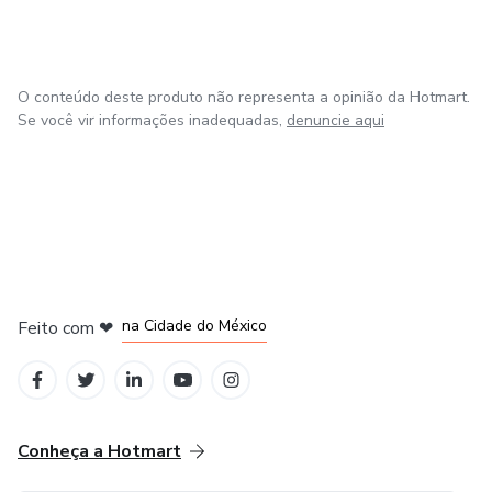
O conteúdo deste produto não representa a opinião da Hotmart.
Se você vir informações inadequadas,
denuncie aqui
em Bogotá
em Amsterdam
em Madrid
na Cidade do México
Feito com
❤
em Belo Horizonte
Conheça a Hotmart