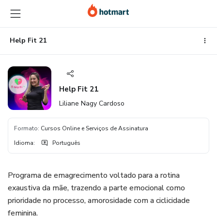
Ir
Ir
Ir
para
para
para
o
o
o
conteúdo
pagamento
rodapé
Help Fit 21
principal
Help Fit 21
Liliane Nagy Cardoso
Formato
:
Cursos Online e Serviços de Assinatura
Idioma
:
Português
Programa de emagrecimento voltado para a rotina
exaustiva da mãe, trazendo a parte emocional como
prioridade no processo, amorosidade com a ciclicidade
feminina.