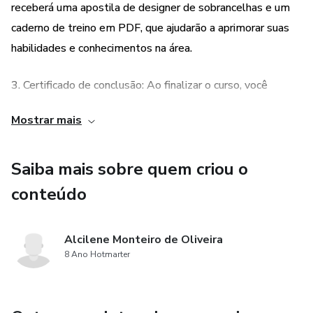
receberá uma apostila de designer de sobrancelhas e um
caderno de treino em PDF, que ajudarão a aprimorar suas
habilidades e conhecimentos na área.
3. Certificado de conclusão: Ao finalizar o curso, você
receberá um certificado de conclusão, que poderá ser
Mostrar mais
utilizado para comprovar suas habilidades e conhecimentos
em aplicação de henna.
Saiba mais sobre quem criou o
conteúdo
Alcilene Monteiro de Oliveira
8 Ano Hotmarter