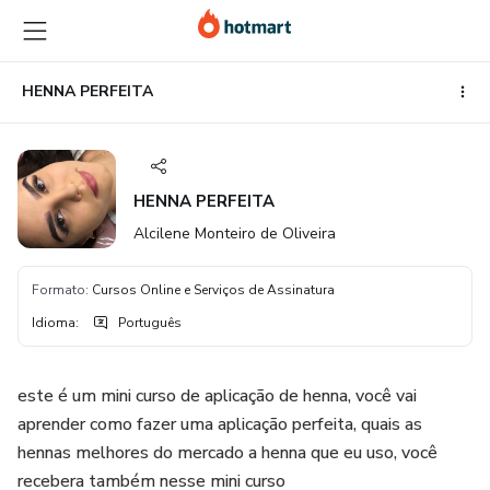
Ir
Ir
Ir
para
para
para
o
o
o
conteúdo
pagamento
rodapé
HENNA PERFEITA
principal
HENNA PERFEITA
Alcilene Monteiro de Oliveira
Formato
:
Cursos Online e Serviços de Assinatura
Idioma
:
Português
este é um mini curso de aplicação de henna, você vai
aprender como fazer uma aplicação perfeita, quais as
hennas melhores do mercado a henna que eu uso, você
recebera também nesse mini curso