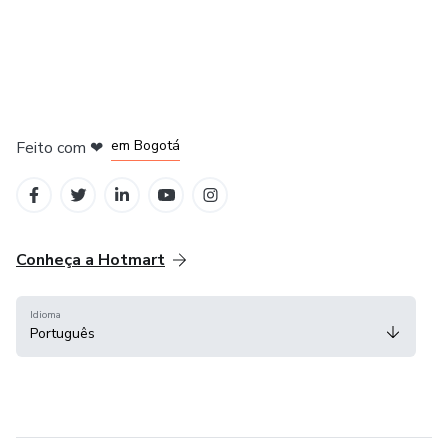
em Amsterdam
em Madrid
em Bogotá
Feito com
❤
em Belo Horizonte
na Cidade do México
Conheça a Hotmart
Idioma
Português