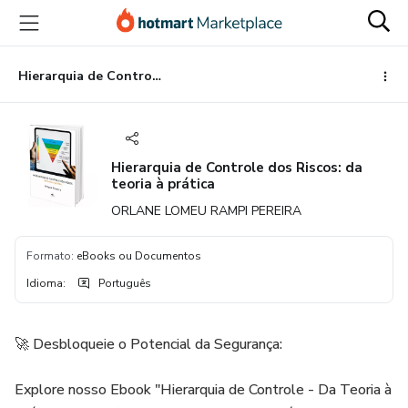
Ir
Ir
Ir
para
para
para
o
o
o
conteúdo
pagamento
rodapé
Hierarquia de Controle dos Riscos: da teoria à prática
principal
Hierarquia de Controle dos Riscos: da
teoria à prática
ORLANE LOMEU RAMPI PEREIRA
Formato
:
eBooks ou Documentos
Idioma
:
Português
🚀 Desbloqueie o Potencial da Segurança:
Explore nosso Ebook "Hierarquia de Controle - Da Teoria à