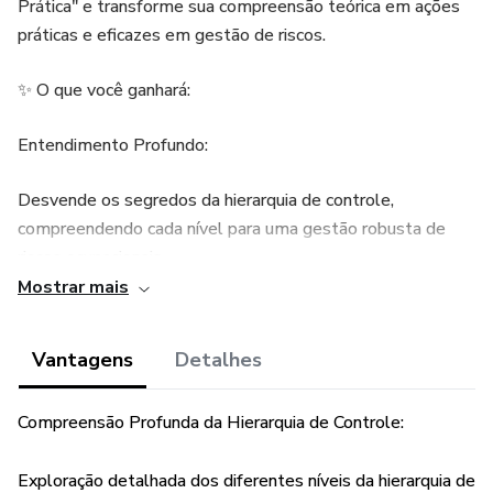
Prática" e transforme sua compreensão teórica em ações
práticas e eficazes em gestão de riscos.
✨ O que você ganhará:
Entendimento Profundo:
Desvende os segredos da hierarquia de controle,
compreendendo cada nível para uma gestão robusta de
riscos ocupacionais.
Mostrar mais
Aplicação Prática:
Vantagens
Detalhes
Descubra estratégias claras e implementáveis para
traduzir teoria em prática, elevando a segurança no local de
Compreensão Profunda da Hierarquia de Controle:
trabalho.
Estudos de Caso Reais:
Exploração detalhada dos diferentes níveis da hierarquia de