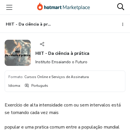
Ir
Ir
Ir
para
para
para
o
o
o
conteúdo
pagamento
rodapé
HIIT - Da ciência à prática
principal
HIIT - Da ciência à prática
Instituto Ensaiando o Futuro
Formato
:
Cursos Online e Serviços de Assinatura
Idioma
:
Português
Exercício de alta intensidade com ou sem intervalos está
se tornando cada vez mais
popular e uma pratica comum entre a população mundial