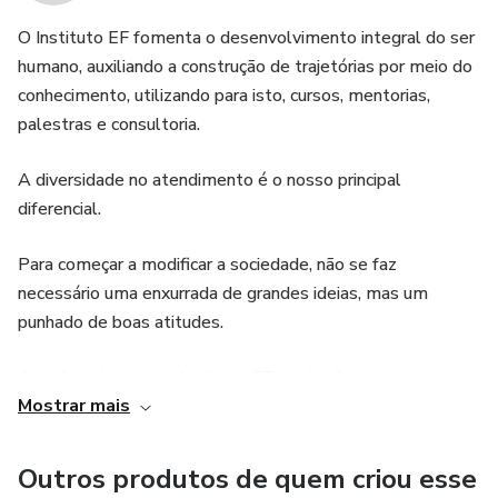
O Instituto EF fomenta o desenvolvimento integral do ser
humano, auxiliando a construção de trajetórias por meio do
conhecimento, utilizando para isto, cursos, mentorias,
palestras e consultoria.
A diversidade no atendimento é o nosso principal
diferencial.
Para começar a modificar a sociedade, não se faz
necessário uma enxurrada de grandes ideias, mas um
punhado de boas atitudes.
Acreditando nisso, o Instituto EF se dispõe a realizar o
Mostrar mais
desejo de muitos estudantes e profissionais, que por
algum motivo momentâneo, não reúnem condições
econômicas, mas cujo ideal é o aprimoramento pessoal e
Outros produtos de quem criou esse
profissional, por meio do próprio esforço, a partir da