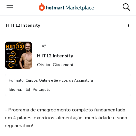
Ir
Ir
Ir
para
para
para
o
o
o
conteúdo
pagamento
rodapé
HIIT12 Intensity
principal
HIIT12 Intensity
Cristian Giacomoni
Formato
:
Cursos Online e Serviços de Assinatura
Idioma
:
Português
- Programa de emagrecimento completo fundamentado
em 4 pilares: exercícios, alimentação, mentalidade e sono
regenerativo!