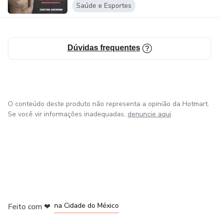
Saúde e Esportes
Dúvidas frequentes
O conteúdo deste produto não representa a opinião da Hotmart.
Se você vir informações inadequadas,
denuncie aqui
em Bogotá
em Amsterdam
em Madrid
na Cidade do México
Feito com
❤
em Belo Horizonte