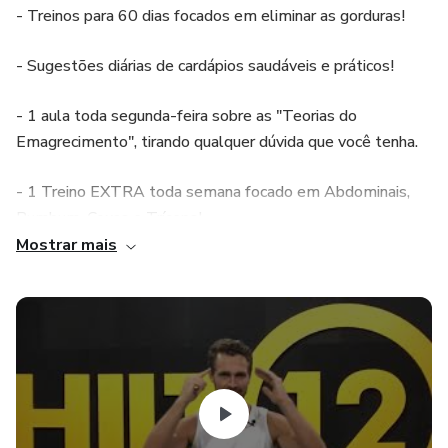
- Treinos para 60 dias focados em eliminar as gorduras!
- Sugestões diárias de cardápios saudáveis e práticos!
- 1 aula toda segunda-feira sobre as "Teorias do
Emagrecimento", tirando qualquer dúvida que você tenha.
- 1 Treino EXTRA toda semana focado em Abdominais,
Bumbum, Coxas e Tríceps!
Mostrar mais
- 2 E-books para você emagrecer de uma vez por todas.
- 2 Bônus exclusivos e gratuitos!
- Suporte via WhatsApp durante 60 dias!
“Este produto não substitui o parecer profissional. Sempre
consulte um profissional da saúde para tratar de assuntos