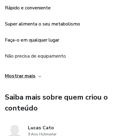
Rápido e conveniente
Super alimenta o seu metabolismo
Faça-o em qualquer lugar
Não precisa de equipamento
Melhora as suas noites de sono
Mostrar mais
Energia de sobra todos os dias
Saiba mais sobre quem criou o
Melhor qualidade de vida
conteúdo
Nunca é chato ou monótono
Lucas Cato
9 Ano Hotmarter