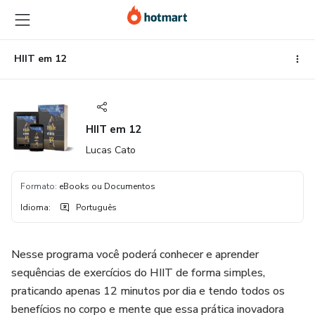
Ir
Ir
Ir
para
para
para
o
o
o
conteúdo
pagamento
rodapé
HIIT em 12
principal
HIIT em 12
Lucas Cato
Formato
:
eBooks ou Documentos
Idioma
:
Português
Nesse programa você poderá conhecer e aprender
sequências de exercícios do HIIT de forma simples,
praticando apenas 12 minutos por dia e tendo todos os
benefícios no corpo e mente que essa prática inovadora