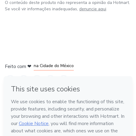
O conteúdo deste produto não representa a opinião da Hotmart.
Se você vir informações inadequadas,
denuncie aqui
em Bogotá
em Amsterdam
em Madrid
na Cidade do México
Feito com
❤
em Belo Horizonte
Conheça a Hotmart
Idioma
Português