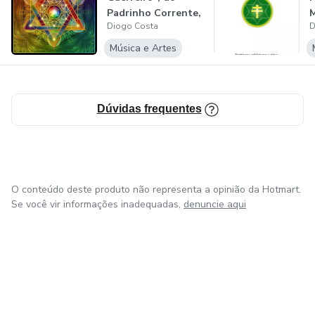
Padrinho Corrente,
M
Diogo Costa
D
com estud...
Música e Artes
Dúvidas frequentes
O conteúdo deste produto não representa a opinião da Hotmart.
Se você vir informações inadequadas,
denuncie aqui