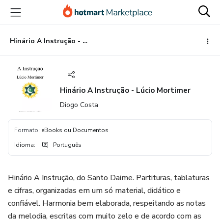
Ir
Ir
Ir
para
para
para
o
o
o
conteúdo
pagamento
rodapé
Hinário A Instrução - Lúcio Mortimer
principal
Hinário A Instrução - Lúcio Mortimer
Diogo Costa
Formato
:
eBooks ou Documentos
Idioma
:
Português
Hinário A Instrução, do Santo Daime. Partituras, tablaturas
e cifras, organizadas em um só material, didático e
confiável. Harmonia bem elaborada, respeitando as notas
da melodia, escritas com muito zelo e de acordo com as