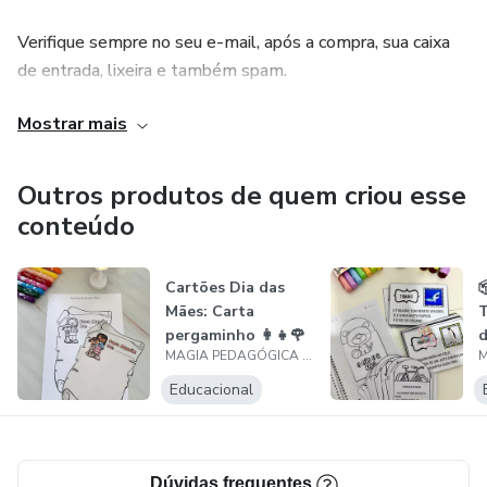
Verifique sempre no seu e-mail, após a compra, sua caixa
de entrada, lixeira e também spam.
Mostrar mais
Toda e qualquer dúvida estaremos à disposição!
Sua satisfação é a nossa prioridade.
Outros produtos de quem criou esse
conteúdo
Cartões Dia das

Mães: Carta
T
pergaminho 👩‍👧🌹
d
MAGIA PEDAGÓGICA DIGITAL
💌
M
Educacional
Dúvidas frequentes