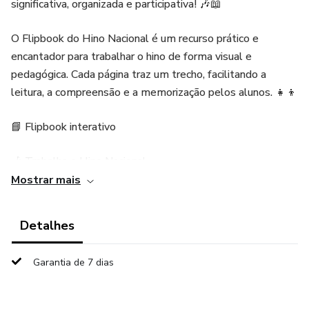
significativa, organizada e participativa! 🎶📖
O Flipbook do Hino Nacional é um recurso prático e
encantador para trabalhar o hino de forma visual e
pedagógica. Cada página traz um trecho, facilitando a
leitura, a compreensão e a memorização pelos alunos. 👧👦
📘 Flipbook interativo
🎶 Trabalha o Hino Nacional
Mostrar mais
📚 Auxilia na leitura e memorização
Detalhes
🏫 Ideal para momentos cívicos na escola
Garantia de 7 dias