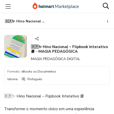
Ir
Ir
Ir
para
para
para
o
o
o
conteúdo
pagamento
rodapé
🇧🇷✨ Hino Nacional – Flipbook Interativo 📘 - MAGIA PEDAGÓGICA
principal
🇧🇷✨ Hino Nacional – Flipbook Interativo
📘 - MAGIA PEDAGÓGICA
MAGIA PEDAGÓGICA DIGITAL
Formato
:
eBooks ou Documentos
Idioma
:
Português
🇧🇷✨ Hino Nacional – Flipbook Interativo 📘
Transforme o momento cívico em uma experiência