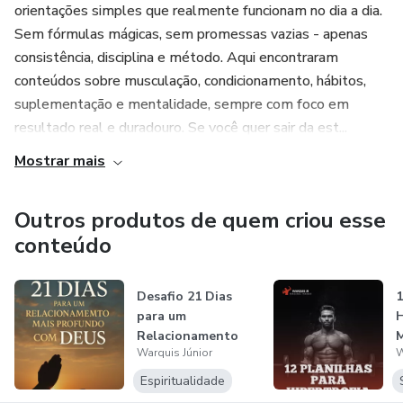
orientações simples que realmente funcionam no dia a dia.
Sem fórmulas mágicas, sem promessas vazias - apenas
consistência, disciplina e método. Aqui encontraram
conteúdos sobre musculação, condicionamento, hábitos,
suplementação e mentalidade, sempre com foco em
resultado real e duradouro. Se você quer sair da est...
Mostrar mais
Outros produtos de quem criou esse
conteúdo
Desafio 21 Dias
1
para um
H
Relacionamento
M
Warquis Júnior
W
Mais Profundo com
Deu...
Espiritualidade