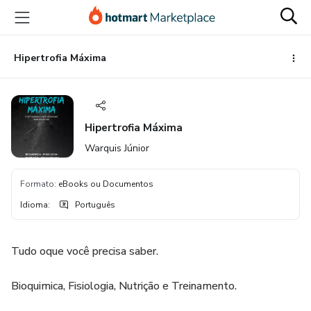
Ir
Ir
Ir
para
para
para
o
o
o
conteúdo
pagamento
rodapé
Hipertrofia Máxima
principal
Hipertrofia Máxima
Warquis Júnior
Formato
:
eBooks ou Documentos
Idioma
:
Português
Tudo oque você precisa saber.
Bioquimica, Fisiologia, Nutrição e Treinamento.