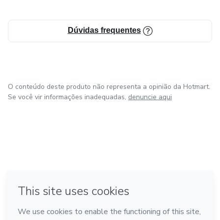
Dúvidas frequentes
O conteúdo deste produto não representa a opinião da Hotmart.
Se você vir informações inadequadas,
denuncie aqui
em Bogotá
em Amsterdam
em Madrid
na Cidade do México
Feito com
❤
em Belo Horizonte