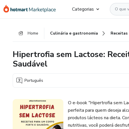
Ir
Ir
Ir
Categorias
para
para
para
o
o
o
conteúdo
pagamento
rodapé
Home
Culinária e gastronomia
Receitas
principal
Hipertrofia sem Lactose: Recei
Saudável
Português
O e-book "Hipertrofia sem La
perfeita para quem deseja alca
produtos lácteos na dieta. Co
nutritivas, você poderá desfr