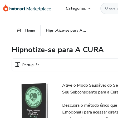
Ir
Ir
Ir
Categorias
para
para
para
o
o
o
conteúdo
pagamento
rodapé
Home
Hipnotize-se para A CURA
principal
Hipnotize-se para A CURA
Português
Ative o Modo Saudável do S
Seu Subconsciente para a Cur
Descubra o método único que 
Emocional) para acessar dire