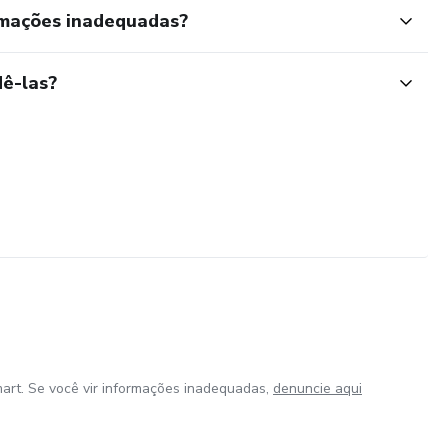
rmações inadequadas?
ê-las?
art. Se você vir informações inadequadas,
denuncie aqui