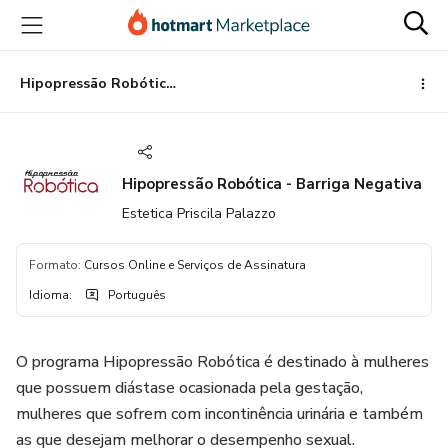
Ir
Ir
Ir
para
para
para
o
o
o
conteúdo
pagamento
rodapé
Hipopressão Robótica - Barriga Negativa
principal
Hipopressão Robótica - Barriga Negativa
Estetica Priscila Palazzo
Formato
:
Cursos Online e Serviços de Assinatura
Idioma
:
Português
O programa Hipopressão Robótica é destinado à mulheres
que possuem diástase ocasionada pela gestação,
mulheres que sofrem com incontinência urinária e também
as que desejam melhorar o desempenho sexual.