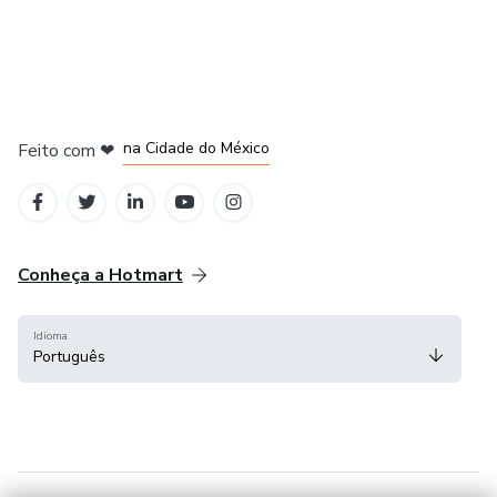
em Bogotá
em Amsterdam
em Madrid
na Cidade do México
Feito com
❤
em Belo Horizonte
Conheça a Hotmart
Idioma
Português