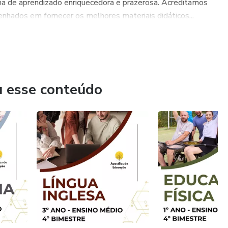
cia de aprendizado enriquecedora e prazerosa. Acreditamos
hados em fornecer os melhores materiais didáticos...
u esse conteúdo