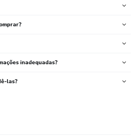
comprar?
rmações inadequadas?
ê-las?