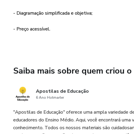
A Revolução Industrial e a T
- Diagramação simplificada e objetiva;
Independência dos Estados Un
- Preço acessível.
Revoltas Coloniais: Conjuraçõe
A Formação das Primeiras Cida
O Barroco Mineiro e a Cultura
Saiba mais sobre quem criou o
Brinde: Ao adquirir esta apost
questões diversificadas e gaba
Apostilas de Educação
sua turma.
6 Ano Hotmarter
"Apostilas de Educação" oferece uma ampla variedade de
educadores do Ensino Médio. Aqui, você encontrará uma 
conhecimento. Todos os nossos materiais são cuidados