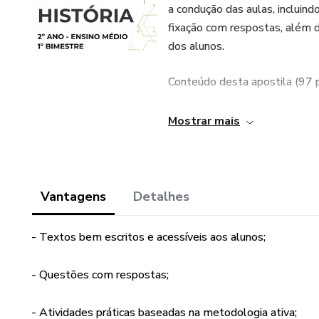
a condução das aulas, incluind
fixação com respostas, além d
dos alunos.
Conteúdo desta apostila (97 p
1º Bimestre - Transformações
Mostrar mais
Expansão Territorial Brasileir
Sociedade Mineradora e seus
Vantagens
Detalhes
A Revolução Inglesa e os Int
- Textos bem escritos e acessíveis aos alunos;
O Iluminismo e suas Ideias
- Questões com respostas;
Revolução Francesa e os Dir
- Atividades práticas baseadas na metodologia ativa;