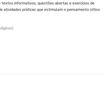
o textos informativos, questões abertas e exercícios de
e atividades práticas que estimulam o pensamento crítico
áginas):
 Históricas: Expansão, Revoluções e Impactos Sociais
a e as Expedições Oficiais
 Impactos
eresses em Jogo
eitos Humanos