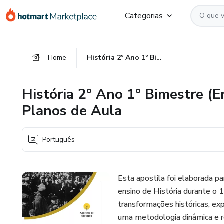
Ir
Ir
Ir
Categorias
para
para
para
o
o
o
conteúdo
pagamento
rodapé
Home
História 2º Ano 1º Bimestre (Ensino Médio) - Apostila com Planos de Aula
principal
História 2º Ano 1º Bimestre (E
Planos de Aula
Português
Esta apostila foi elaborada p
ensino de História durante o
transformações históricas, exp
uma metodologia dinâmica e re