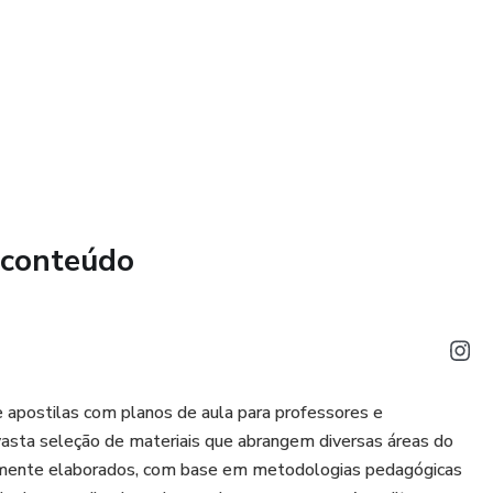
ransformação do Trabalho
idos e o Liberalismo
s Mineira, Baiana e Carioca
des Brasileiras
 da Mineração
 conteúdo
ila, você leva de brinde a Avaliação Bimestral com 15
rito. Um conteúdo prático, objetivo e pronto para aplicar em
 apostilas com planos de aula para professores e
vasta seleção de materiais que abrangem diversas áreas do
amente elaborados, com base em metodologias pedagógicas