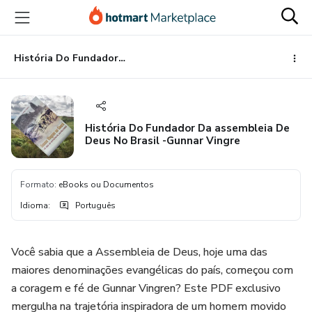
Ir
Ir
Ir
para
para
para
o
o
o
conteúdo
pagamento
rodapé
História Do Fundador Da assembleia De Deus No Brasil -Gunnar Vingre
principal
História Do Fundador Da assembleia De
Deus No Brasil -Gunnar Vingre
Formato
:
eBooks ou Documentos
Idioma
:
Português
Você sabia que a Assembleia de Deus, hoje uma das
maiores denominações evangélicas do país, começou com
a coragem e fé de Gunnar Vingren? Este PDF exclusivo
mergulha na trajetória inspiradora de um homem movido