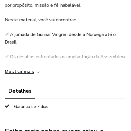
por propósito, missão e fé inabalável.
Neste material, você vai encontrar:
✅ A jornada de Gunnar Vingren desde a Noruega até o
Brasil.
✅ Os desafios enfrentados na implantação da Assembleia
de Deus.
Mostrar mais
✅ Relatos de fé, perseverança e liderança que mudaram a
história religiosa do país.
Detalhes
✅ Curiosidades pouco conhecidas sobre o início da igreja e
Garantia de 7 dias
suas primeiras congregações.