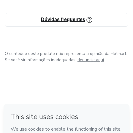
Dúvidas frequentes
O conteúdo deste produto não representa a opinião da Hotmart.
Se você vir informações inadequadas,
denuncie aqui
em Amsterdam
em Madrid
em Bogotá
Feito com
❤
em Belo Horizonte
na Cidade do México