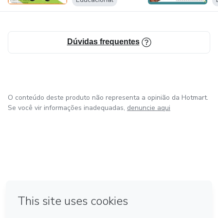
Dúvidas frequentes
O conteúdo deste produto não representa a opinião da Hotmart.
Se você vir informações inadequadas,
denuncie aqui
em Bogotá
em Amsterdam
em Madrid
na Cidade do México
Feito com
❤
em Belo Horizonte