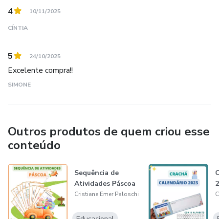
4
10/11/2025
CÍNTIA
5
24/10/2025
Excelente compra!!
SIMONE
Outros produtos de quem criou esse
conteúdo
Sequência de
C
Atividades Páscoa
2
Cristiane Emer Paloschi
C
Educacional