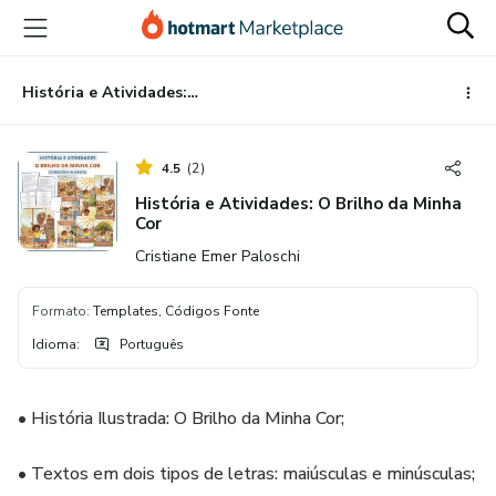
Ir
Ir
Ir
para
para
para
o
o
o
conteúdo
pagamento
rodapé
História e Atividades: O Brilho da Minha Cor
principal
4.5
(
2
)
História e Atividades: O Brilho da Minha
Cor
Cristiane Emer Paloschi
Formato
:
Templates, Códigos Fonte
Idioma
:
Português
•⁠ ⁠História Ilustrada: O Brilho da Minha Cor;
•⁠ ⁠Textos em dois tipos de letras: maiúsculas e minúsculas;