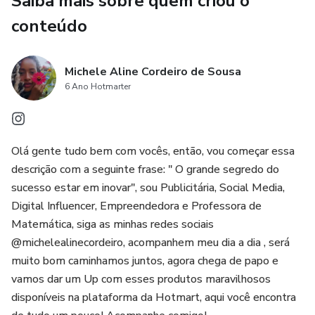
Saiba mais sobre quem criou o
conteúdo
- Economia de tempo com material pronto e confiável.
- Estímulo à memorização e compreensão profunda.
Michele Aline Cordeiro de Sousa
6 Ano Hotmarter
- Ideal para revisar na reta final antes da prova.
Garanta já seu mapa mental e domine a História e
Olá gente tudo bem com vocês, então, vou começar essa
Geografia de São Luís!
descrição com a seguinte frase: " O grande segredo do
sucesso estar em inovar", sou Publicitária, Social Media,
Seu sucesso começa com um bom planejamento. Adquira
Digital Influencer, Empreendedora e Professora de
agora!
Matemática, siga as minhas redes sociais
@michelealinecordeiro, acompanhem meu dia a dia , será
🚀 Transforme seus estudos com o melhor mapa mental
muito bom caminhamos juntos, agora chega de papo e
de História e Geografia de São Luís!
vamos dar um Up com esses produtos maravilhosos
disponíveis na plataforma da Hotmart, aqui você encontra