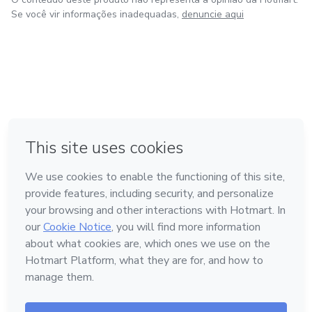
Se você vir informações inadequadas,
denuncie aqui
em Amsterdam
em Madrid
em Bogotá
Feito com
❤
em Belo Horizonte
na Cidade do México
Conheça a Hotmart
Idioma
Português