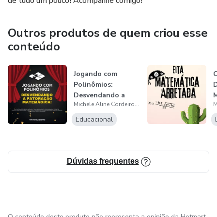
de tudo um pouco! Acompanhe comigo!
Outros produtos de quem criou esse
conteúdo
Jogando com
Polinômios:
D
Desvendando a
Michele Aline Cordeiro de Sousa
Fatoração
Matemágica
Educacional
Dúvidas frequentes
O conteúdo deste produto não representa a opinião da Hotmart.