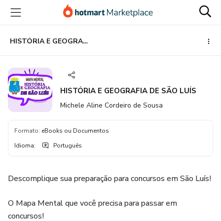
Ir
Ir
Ir
para
para
para
o
o
o
conteúdo
pagamento
rodapé
HISTÓRIA E GEOGRAFIA DE SÃO LUÍS
principal
HISTÓRIA E GEOGRAFIA DE SÃO LUÍS
Michele Aline Cordeiro de Sousa
Formato
:
eBooks ou Documentos
Idioma
:
Português
Descomplique sua preparação para concursos em São Luís!
O Mapa Mental que você precisa para passar em
concursos!