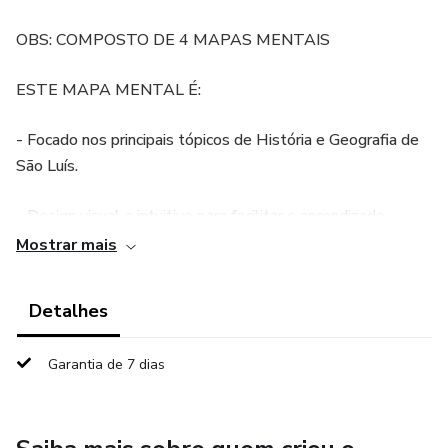
OBS: COMPOSTO DE 4 MAPAS MENTAIS
ESTE MAPA MENTAL É:
- Focado nos principais tópicos de História e Geografia de
São Luís.
- Design visual e intuitivo para facilitar o aprendizado.
Mostrar mais
- Informações atualizadas e alinhadas aos editais mais
recentes.
Detalhes
- Ideal para quem quer aprender rápido e com eficiência.
Garantia de 7 dias
Benefícios para o Estudante:
- Organização clara dos conteúdos essenciais.