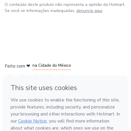
O conteúdo deste produto não representa a opinião da Hotmart.
Se você vir informações inadequadas,
denuncie aqui
em Bogotá
em Amsterdam
em Madrid
na Cidade do México
Feito com
❤
em Belo Horizonte
Conheça a Hotmart
Idioma
Português