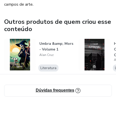
campos de arte.
Outros produtos de quem criou esse
conteúdo
Umbra &amp; Mors
H
- Volume 1
C
C
Alan Cruz
A
V
Literatura
Dúvidas frequentes