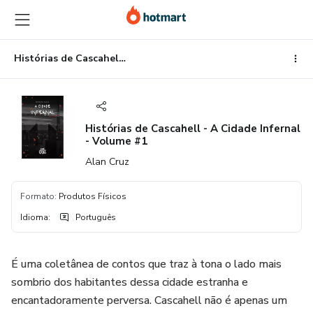
Ir
Ir
Ir
para
para
para
o
o
o
conteúdo
pagamento
rodapé
Histórias de Cascahell - A Cidade Infernal - Volume #1
principal
Histórias de Cascahell - A Cidade Infernal
- Volume #1
Alan Cruz
Formato
:
Produtos Físicos
Idioma
:
Português
É uma coletânea de contos que traz à tona o lado mais
sombrio dos habitantes dessa cidade estranha e
encantadoramente perversa. Cascahell não é apenas um