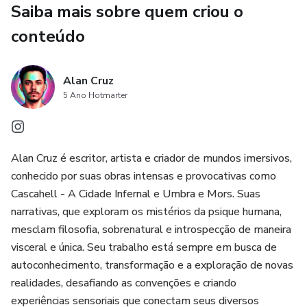
Saiba mais sobre quem criou o
Prepare-se para cenas ardentes que revelam os desejos
ocultos dos seus personagens, mostrando o quanto o
conteúdo
prazer pode ser tentador - e o preço que se paga por ceder
a ele. Entre o medo e a luxúria, Cascahell é uma metrópole
Alan Cruz
caótica que revela as camadas mais profundas da alma
5 Ano Hotmarter
humana, onde o sobrenatural se mistura com o carnal, e o
perigo se esconde sob o véu do prazer.
INFORMAÇÕES SOBRE O LIVRO:
Alan Cruz é escritor, artista e criador de mundos imersivos,
conhecido por suas obras intensas e provocativas como
Quantidade de Páginas: 218 páginas
Cascahell - A Cidade Infernal e Umbra e Mors. Suas
narrativas, que exploram os mistérios da psique humana,
Tamanho: 14x21cm
mesclam filosofia, sobrenatural e introspecção de maneira
visceral e única. Seu trabalho está sempre em busca de
autoconhecimento, transformação e a exploração de novas
realidades, desafiando as convenções e criando
experiências sensoriais que conectam seus diversos