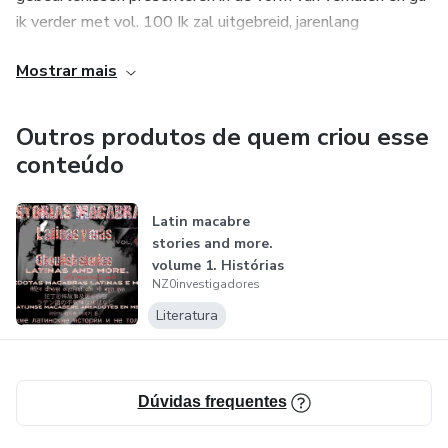
ik verder met vol. 100 Ik zal uitgebreid, jarenlang
onderzoek publiceren in een toegestaan ​​formaat.
Mostrar mais
سأقدم هنا أدلة على الأحداث الخارقة في شكل قصص وسأصل
إلى المجلد. 100 سأنشر بحثًا مكثفًا لمدة سنوات بتنسيق مسموح
Outros produtos de quem criou esse
به.
conteúdo
यहां मैं असाधारण घटनाओं के साक्ष्य कहानियों के रूप में प्रस्तुत करूंगा और
Latin macabre
खंड पर पहुंचूंगा। 100 मैं एक अनुमत प्रारूप में व्यापक, वर्षों-लंबे शोध को
stories and more.
प्रकाशित करूंगा.
volume 1. Histórias
NZ0investigadores
macabras...
在这里，我将以故事的形式呈现超自然事件的证据，并进入
Literatura
卷。 100.我将以允许的格式发表广泛的、长达数年的研究
成果.
ここでは、超常現象の証拠を物語の形で紹介し、第 100
Dúvidas frequentes
巻まで進みます。 私は、長年にわたる広範な研究を、許