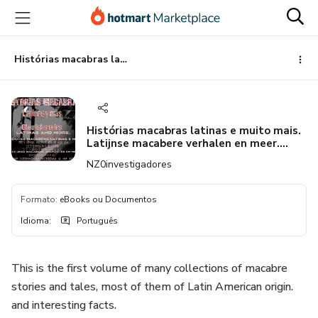
Ir
Ir
Ir
para
para
para
o
o
o
conteúdo
pagamento
rodapé
Histórias macabras latinas e muito mais. Latijnse macabere verhalen en meer. Latin macabre stories and more.
principal
Histórias macabras latinas e muito mais.
Latijnse macabere verhalen en meer.
Latin macabre stories and more.
NZ0investigadores
Formato
:
eBooks ou Documentos
Idioma
:
Português
This is the first volume of many collections of macabre
stories and tales, most of them of Latin American origin.
and interesting facts.