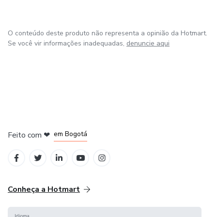
可された形式で出版します。
여기에서는 초자연적 사건의 증거를 이야기 형식으로 업로
O conteúdo deste produto não representa a opinião da Hotmart.
드할 예정이며, 100권에 도달하면 허용된 형식으로 수년간
Se você vir informações inadequadas,
denuncie aqui
에 걸친 광범위하고 광범위한 조사를 발표할 것입니다.
Здесь я буду выкладывать доказательства
паранормальных явлений в виде рассказов и по
достижении 100 тома выпущу обширное и
масштабное многолетнее расследование в
em Amsterdam
em Madrid
разрешенном формате.
em Bogotá
Feito com
❤
em Belo Horizonte
na Cidade do México
Aquí estaré subiendo evidencia de eventos paranormales
en forma de relatos y al llegar al vol. 100 daré a conocer
una investigación de años extensa y amplia en formato
Conheça a Hotmart
permitido.
Idioma