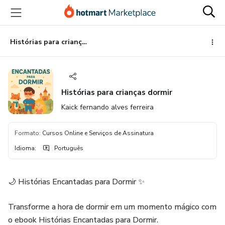
Ir
Ir
Ir
para
para
para
o
o
o
conteúdo
pagamento
rodapé
Histórias para crianças dormir
principal
Histórias para crianças dormir
Kaick fernando alves ferreira
Formato
:
Cursos Online e Serviços de Assinatura
Idioma
:
Português
🌙 Histórias Encantadas para Dormir ✨
Transforme a hora de dormir em um momento mágico com
o ebook Histórias Encantadas para Dormir.