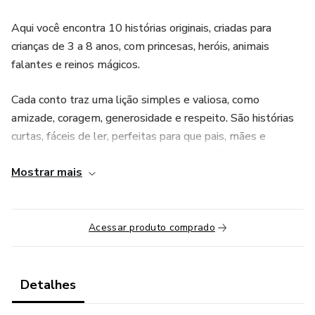
Aqui você encontra 10 histórias originais, criadas para
crianças de 3 a 8 anos, com princesas, heróis, animais
falantes e reinos mágicos.
Cada conto traz uma lição simples e valiosa, como
amizade, coragem, generosidade e respeito. São histórias
curtas, fáceis de ler, perfeitas para que pais, mães e
cuidadores possam criar uma rotina tranquila antes do
Mostrar mais
sono.
📖 O que você vai encontrar no ebook:
Acessar produto comprado
10 fábulas encantadas e inéditas.
Personagens divertidos e inspiradores.
Detalhes
Textos leves, ideais para leitura noturna.