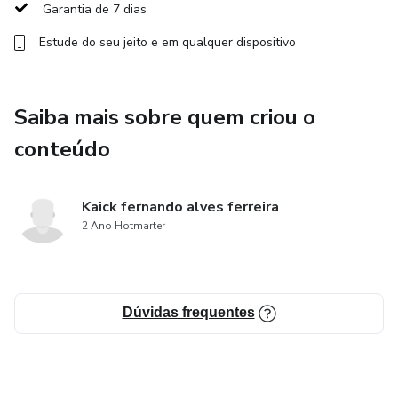
Garantia de 7 dias
Ilustrações coloridas e lúdicas.
Estude do seu jeito e em qualquer dispositivo
Arquivo em PDF (30 páginas), pronto para ler no celular,
tablet ou computador.
Saiba mais sobre quem criou o
conteúdo
✨ Benefícios para as crianças:
Estímulo à imaginação e criatividade.
Kaick fernando alves ferreira
2 Ano Hotmarter
Ensina valores de forma divertida.
Ajuda a desenvolver o hábito da leitura.
Dúvidas frequentes
Torna a hora de dormir mais calma e prazerosa.
🌟 Benefícios para os pais e cuidadores: