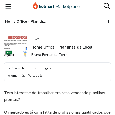
Ir
Ir
Ir
para
para
para
o
o
o
conteúdo
pagamento
rodapé
Home Office - Planilhas de Excel
principal
Home Office - Planilhas de Excel
Bruna Fernanda Torres
Formato
:
Templates, Códigos Fonte
Idioma
:
Português
Tem interesse de trabalhar em casa vendendo planilhas
prontas?
O mercado está com falta de profissionais qualificados que