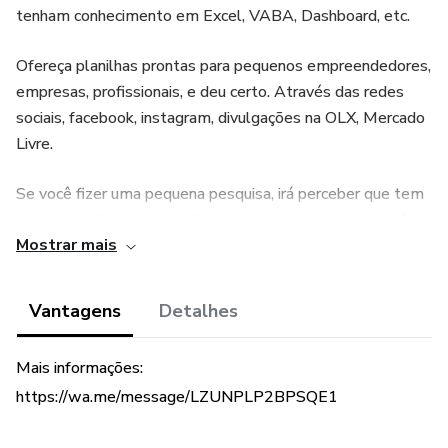
tenham conhecimento em Excel, VABA, Dashboard, etc.
Ofereça planilhas prontas para pequenos empreendedores,
empresas, profissionais, e deu certo. Através das redes
sociais, facebook, instagram, divulgações na OLX, Mercado
Livre.
Se você fizer uma pequena pesquisa, irá perceber que tem
poucas vendas no mercado e muitas pessoas procurando
Mostrar mais
este serviço.
O Pacote de R$199,00, esta por R$49,90 com 8 mil
Vantagens
Detalhes
planilhas de diversas áreas, sendo administrativas, Custo
Geral, Cálculos Diversos, Compras, Financeiras, Jurídicas,
Mais informações:
Vendas, Engenharia, Estoque, Gráficos, Negócios, Produção,
https://wa.me/message/LZUNPLP2BPSQE1
RH e muito mais.