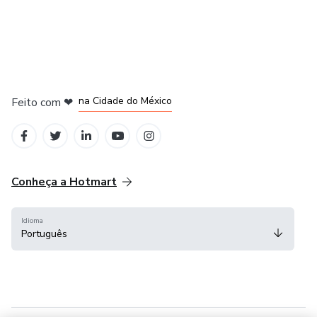
em Bogotá
em Amsterdam
em Madrid
na Cidade do México
Feito com
❤
em Belo Horizonte
Conheça a Hotmart
Idioma
Português