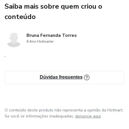
Para mais informações:
Saiba mais sobre quem criou o
e-mail: planilhas.empresariais.sp@gmail.com
conteúdo
WhatsApp: (11) 91141-7299
Bruna Fernanda Torres
6 Ano Hotmarter
.
Dúvidas frequentes
O conteúdo deste produto não representa a opinião da Hotmart.
Se você vir informações inadequadas,
denuncie aqui