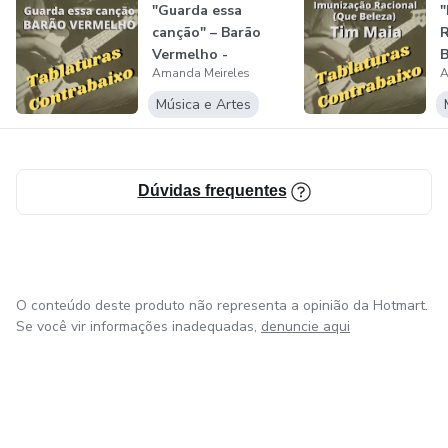
"Guarda essa
"
canção" – Barão
R
Vermelho -
B
Amanda Meireles
A
Tablatura de
-
contrab...
Música e Artes
Dúvidas frequentes
O conteúdo deste produto não representa a opinião da Hotmart.
Se você vir informações inadequadas,
denuncie aqui