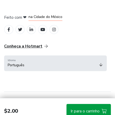
em Bogotá
em Amsterdam
em Madrid
na Cidade do México
Feito com
❤
em Belo Horizonte
Conheça a Hotmart
Idioma
Português
Central de ajuda
Termos
Privacidade
Cookies
$2.00
Ir para o carrinho