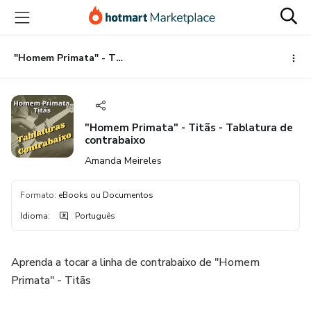
Ir
Ir
Ir
para
para
para
o
o
o
conteúdo
pagamento
rodapé
"Homem Primata" - Titãs - Tablatura de contrabaixo
principal
"Homem Primata" - Titãs - Tablatura de
contrabaixo
Amanda Meireles
Formato
:
eBooks ou Documentos
Idioma
:
Português
Aprenda a tocar a linha de contrabaixo de "Homem
Primata" - Titãs