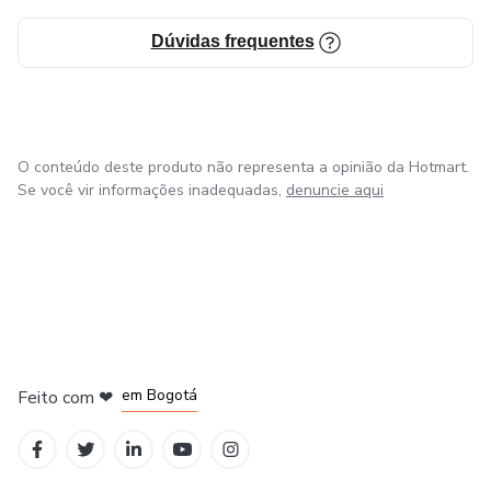
Dúvidas frequentes
O conteúdo deste produto não representa a opinião da Hotmart.
Se você vir informações inadequadas,
denuncie aqui
em Amsterdam
em Madrid
em Bogotá
Feito com
❤
em Belo Horizonte
na Cidade do México