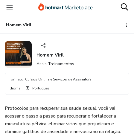
Ir
Ir
Ir
para
para
para
o
o
o
conteúdo
pagamento
rodapé
Homem Viril
principal
Homem Viril
Assis Treinamentos
Formato
:
Cursos Online e Serviços de Assinatura
Idioma
:
Português
Protocolos para recuperar sua saude sexual. você vai
acessar o passo a passo para recuperar e fortalecer a
musculatura pélvica, eliminar vicios que prejudicam e
eliminar gatilhos de ansiedade e nervosismo na relação.