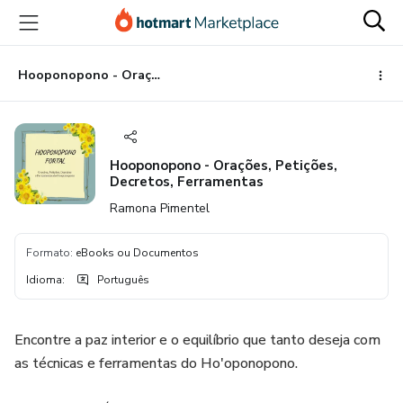
Ir
Ir
Ir
para
para
para
o
o
o
conteúdo
pagamento
rodapé
Hooponopono - Orações, Petições, Decretos, Ferramentas
principal
Hooponopono - Orações, Petições,
Decretos, Ferramentas
Ramona Pimentel
Formato
:
eBooks ou Documentos
Idioma
:
Português
Encontre a paz interior e o equilíbrio que tanto deseja com
as técnicas e ferramentas do Ho'oponopono.