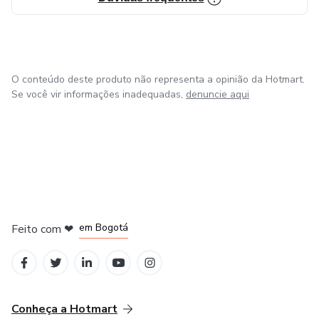
O conteúdo deste produto não representa a opinião da Hotmart.
Se você vir informações inadequadas,
denuncie aqui
em Amsterdam
em Madrid
em Bogotá
Feito com
❤
em Belo Horizonte
na Cidade do México
Conheça a Hotmart