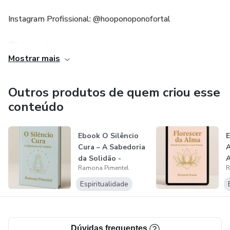
Instagram Profissional: @hooponoponofortal
@bruxasedeusas
Mostrar mais
Instagram Pessoal: @ramonapimentels
Outros produtos de quem criou esse
Facebook: http://facebook.com/hooponoponofortal
conteúdo
https://www.facebook.com/bruxasedeusas
Ebook O Silêncio
E
Cura – A Sabedoria
A
da Solidão -
A
Ramona Pimentel
R
Ramona Pime...
P
Espiritualidade
Dúvidas frequentes