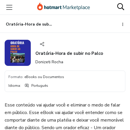
Ir
Ir
Ir
para
para
para
o
o
o
conteúdo
pagamento
rodapé
Oratória-Hora de subir no Palco
principal
Oratória-Hora de subir no Palco
Donizeti Rocha
Formato
:
eBooks ou Documentos
Idioma
:
Português
Esse conteúdo vai ajudar você e eliminar o medo de falar
em público. Esse eBook vai ajudar você entender como se
comportar diante de uma platéia e deixar você memorável
diante do público. Sendo um orador eficaz - Um orador