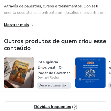
Através de palestras, cursos e treinamentos, Donizeti
orienta seus alunos a enfrentarem desafios e encontrarem
soluções eficazes para suas questões, promovendo
Mostrar mais
resultados tangíveis em seus negócios. Ele acredita que
todos merecem alcançar a realização plena e que isso é
possível por meio da ação e atitudes conscientes.
Outros produtos de quem criou esse
conteúdo
Com uma abordagem inspiradora e prática, Donizeti Rocha
se posiciona como uma referência na área, guiando aqueles
Inteligência
S
que buscam não apenas o sucesso profissional, mas
Emocional - O
e
também um crescimento pessoal significativo.
Poder de Governar
D
Donizeti Rocha
Suas Emoções e...
Desenvolvimento Pessoal
Dúvidas frequentes