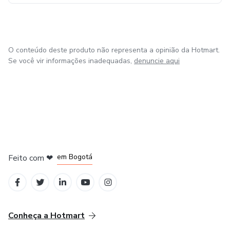
O conteúdo deste produto não representa a opinião da Hotmart.
Se você vir informações inadequadas,
denuncie aqui
em Amsterdam
em Madrid
em Bogotá
Feito com
❤
em Belo Horizonte
na Cidade do México
Conheça a Hotmart