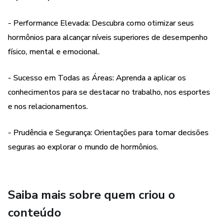
hormônio disponível, suas características peculiares, efeitos
- Performance Elevada: Descubra como otimizar seus
benéficos e possíveis riscos. Você poderá tomar decisões
informadas e conscientes, garantindo sua segurança e
hormônios para alcançar níveis superiores de desempenho
bem-estar.
físico, mental e emocional.
“Esse produto é comercializado através da Hotmart. A
- Sucesso em Todas as Áreas: Aprenda a aplicar os
plataforma não faz controle editorial prévio dos produtos
conhecimentos para se destacar no trabalho, nos esportes
comercializados, tão menos avalia a tecnicidade e
e nos relacionamentos.
experiência daqueles que os produzem. A existência de um
produto e sua aquisição, através plataforma, não podem
- Prudência e Segurança: Orientações para tomar decisões
ser consideradas como garantia de qualidade de conteúdo
seguras ao explorar o mundo de hormônios.
e resultado, em qualquer hipótese. Ao adquiri-lo, o
comprador declara estar ciente dessas informações. Os
termos e políticas da Hotmart podem ser acessados aqui,
antes mesmo da conclusão da compra."
Saiba mais sobre quem criou o
conteúdo