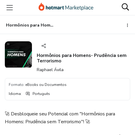
Ir
Ir
Ir
para
para
para
o
o
o
conteúdo
pagamento
rodapé
Hormônios para Homens- Prudência sem Terrorismo
principal
Hormônios para Homens- Prudência sem
Terrorismo
Raphael Ávila
Formato
:
eBooks ou Documentos
Idioma
:
Português
🚀 Desbloqueie seu Potencial com "Hormônios para
Homens: Prudência sem Terrorismo"! 🚀