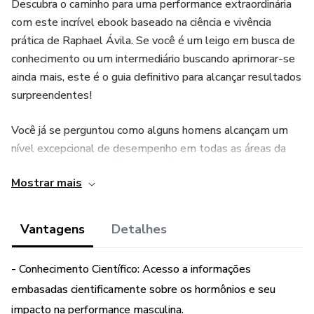
Descubra o caminho para uma performance extraordinária
com este incrível ebook baseado na ciência e vivência
prática de Raphael Ávila. Se você é um leigo em busca de
conhecimento ou um intermediário buscando aprimorar-se
ainda mais, este é o guia definitivo para alcançar resultados
surpreendentes!
Você já se perguntou como alguns homens alcançam um
nível excepcional de desempenho em todas as áreas da
vida? A resposta está nos hormônios! Neste livro,
Mostrar mais
desvendamos os segredos que a ciência oferece para
otimizar sua performance física, mental e emocional. Seja
no trabalho, nos esportes ou nos relacionamentos, esses
Vantagens
Detalhes
conhecimentos podem ser a chave para o seu sucesso.
- Conhecimento Científico: Acesso a informações
Com o mundo underground inundado de opções de
embasadas cientificamente sobre os hormônios e seu
hormônios, a prudência é essencial. E é exatamente isso
impacto na performance masculina.
que você encontrará aqui: um guia completo sobre cada