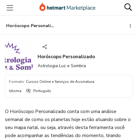
Ir
Ir
Ir
para
para
para
o
o
o
conteúdo
pagamento
rodapé
Horóscopo Personalizado
principal
Horóscopo Personalizado
Astrologia Luz e Sombra
Formato
:
Cursos Online e Serviços de Assinatura
Idioma
:
Português
O Horóscopo Personalizado conta com uma análise
semanal de como os planetas hoje estão atuando sobre o
seu mapa natal, ou seja, através desta ferramenta você
pode acompanhar as tendências do momento, tirando