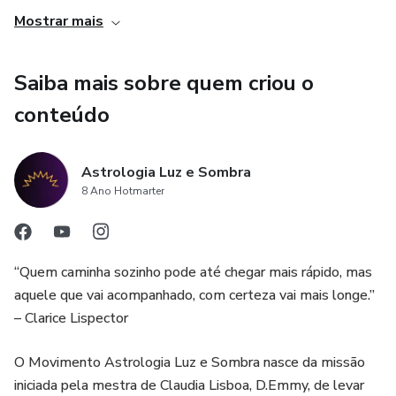
3. Aproveite as energias: Com o Horóscopo Personalizado,
Mostrar mais
você pode tirar melhor proveito das energias que estão à
sua disposição, seja para alcançar seus objetivos pessoais
Saiba mais sobre quem criou o
ou para lidar com situações desafiadoras de forma mais
equilibrada e consciente.
conteúdo
Astrologia Luz e Sombra
8 Ano Hotmarter
“Quem caminha sozinho pode até chegar mais rápido, mas
aquele que vai acompanhado, com certeza vai mais longe.”
– Clarice Lispector
O Movimento Astrologia Luz e Sombra nasce da missão
iniciada pela mestra de Claudia Lisboa, D.Emmy, de levar