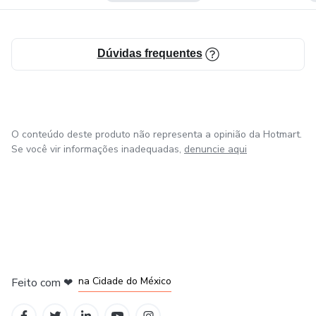
Dúvidas frequentes
O conteúdo deste produto não representa a opinião da Hotmart.
Se você vir informações inadequadas,
denuncie aqui
em Bogotá
em Amsterdam
em Madrid
na Cidade do México
Feito com
❤
em Belo Horizonte