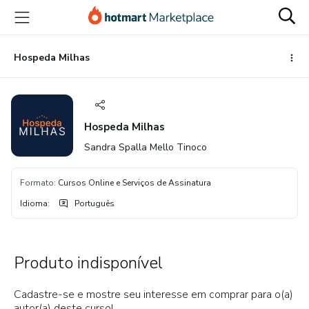
Ir
Ir
Ir
para
para
para
o
o
o
conteúdo
pagamento
rodapé
Hospeda Milhas
principal
Hospeda Milhas
Sandra Spalla Mello Tinoco
Formato
:
Cursos Online e Serviços de Assinatura
Idioma
:
Português
Produto indisponível
Cadastre-se e mostre seu interesse em comprar para o(a)
autor(a) deste curso!