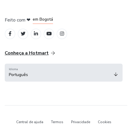
em Amsterdam
em Madrid
em Bogotá
Feito com
❤
em Belo Horizonte
na Cidade do México
Conheça a Hotmart
Idioma
Português
Central de ajuda
Termos
Privacidade
Cookies