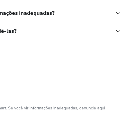
rmações inadequadas?
ê-las?
art. Se você vir informações inadequadas,
denuncie aqui