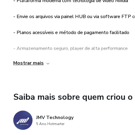
- Plataforma moderna com tecnologia de vídeo Nvidia
- Envie os arquivos via painel HUB ou via software FTP c
- Planos acessíveis e método de pagamento facilitado
- Armazenamento seguro, player de alta performance
Mostrar mais
- Segurança de nível internacional
- Ativação da ferramenta em até 24h após confirmação
Saiba mais sobre quem criou o
- Suporte premium via whatsapp, telefone e ticket em ho
- Plataforma com estatísticas detalhadas sobre sua audi
JMV Technology
5 Ano Hotmarter
- Total controle acerca da monetização de conteúdo. Con