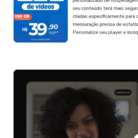
personalizado de hospedagem
seu conteúdo terá mais segur
criadas especificamente para 
mensuração precisa de estatís
Personalize seu player e inco