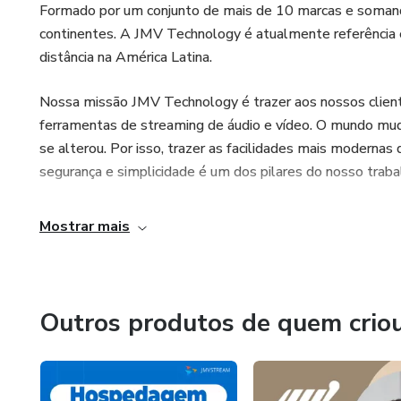
Formado por um conjunto de mais de 10 marcas e somand
- Aplicativo para Smart TV
continentes. A JMV Technology é atualmente referência 
distância na América Latina.
- CDN de alta performance
Nossa missão JMV Technology é trazer aos nossos client
- Tráfego ilimitado
ferramentas de streaming de áudio e vídeo. O mundo m
se alterou. Por isso, trazer as facilidades mais moderna
- Melhor custo X benefício no quesito espaço em disco
segurança e simplicidade é um dos pilares do nosso traba
Mostrar mais
Outros produtos de quem crio