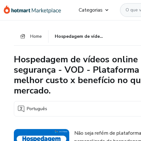
Ir
Ir
Ir
Categorias
para
para
para
o
o
o
conteúdo
pagamento
rodapé
Home
Hospedagem de vídeos online - Armazene seus vídeos com segurança - VOD - Plataforma de hospedagem de vídeos com o melhor custo x benefício no quesito espaço em disco do mercado.
principal
Hospedagem de vídeos online 
segurança - VOD - Plataforma
melhor custo x benefício no q
mercado.
Português
Não seja refém de plataform