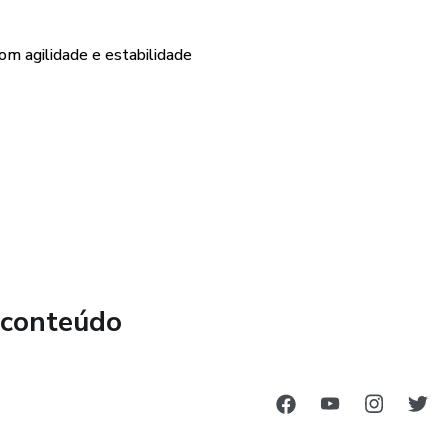
om agilidade e estabilidade
 do pagamento
 conteúdo
rário estendido
ência
tratação de espaços de publicidade direto