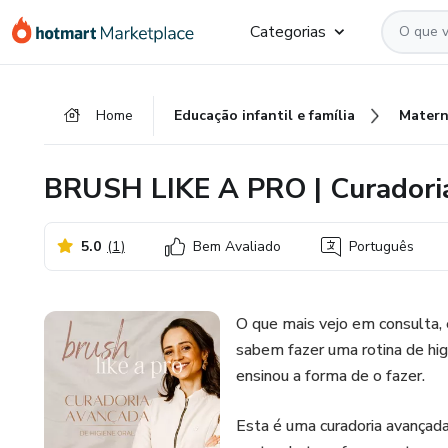
Ir
Ir
Ir
Categorias
para
para
para
o
o
o
conteúdo
pagamento
rodapé
Home
Educação infantil e família
Matern
principal
BRUSH LIKE A PRO | Curadoria
5.0
(
1
)
Bem Avaliado
Português
O que mais vejo em consulta,
sabem fazer uma rotina de hi
ensinou a forma de o fazer.
Esta é uma curadoria avançada