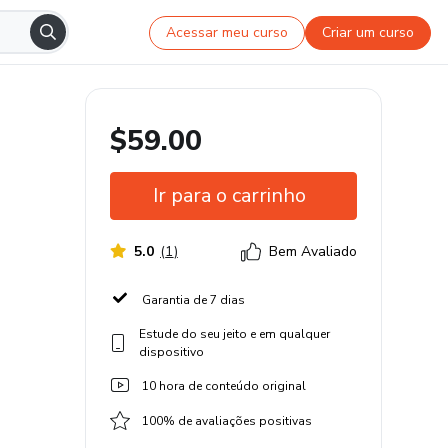
Acessar meu curso
Criar um curso
$59.00
Ir para o carrinho
5.0
(
1
)
Bem Avaliado
Garantia de 7 dias
Estude do seu jeito e em qualquer
dispositivo
10 hora de conteúdo original
100% de avaliações positivas