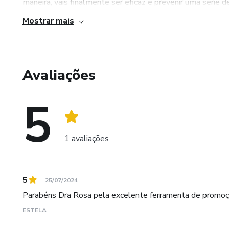
maneira, vais finalmente ser eficaz e prevenir uma série d
Mostrar mais
Avaliações
5
1 avaliações
5
25/07/2024
Parabéns Dra Rosa pela excelente ferramenta de promoção
ESTELA