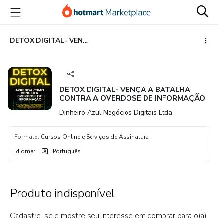
Ir
Ir
Ir
para
para
para
o
o
o
conteúdo
pagamento
rodapé
DETOX DIGITAL- VENÇA A BATALHA CONTRA A OVERDOSE DE INFORMAÇÃO
principal
DETOX DIGITAL- VENÇA A BATALHA
CONTRA A OVERDOSE DE INFORMAÇÃO
Dinheiro Azul Negócios Digitais Ltda
Formato
:
Cursos Online e Serviços de Assinatura
Idioma
:
Português
Produto indisponível
Cadastre-se e mostre seu interesse em comprar para o(a)