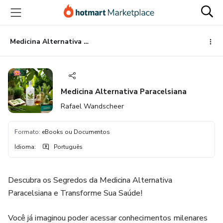
Ir
Ir
Ir
para
para
para
o
o
o
conteúdo
pagamento
rodapé
Medicina Alternativa Paracelsiana
principal
Medicina Alternativa Paracelsiana
Rafael Wandscheer
Formato
:
eBooks ou Documentos
Idioma
:
Português
Descubra os Segredos da Medicina Alternativa
Paracelsiana e Transforme Sua Saúde!
Você já imaginou poder acessar conhecimentos milenares