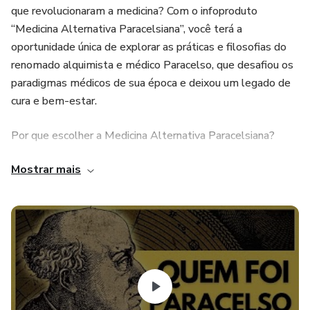
que revolucionaram a medicina? Com o infoproduto
“Medicina Alternativa Paracelsiana”, você terá a
oportunidade única de explorar as práticas e filosofias do
renomado alquimista e médico Paracelso, que desafiou os
paradigmas médicos de sua época e deixou um legado de
cura e bem-estar.
Por que escolher a Medicina Alternativa Paracelsiana?
Mostrar mais
Abordagem Holística: Trate o corpo, a mente e o espírito
de forma integrada, promovendo um bem-estar completo.
Conhecimento Ancestral: Acesse sabedorias antigas que
resistiram ao teste do tempo e continuam a ser relevantes
nos dias de hoje.
Autonomia na Saúde: Empodere-se com conhecimentos