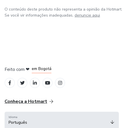
O conteúdo deste produto não representa a opinião da Hotmart.
Se você vir informações inadequadas,
denuncie aqui
em Amsterdam
em Madrid
em Bogotá
Feito com
❤
em Belo Horizonte
na Cidade do México
Conheça a Hotmart
Idioma
Português