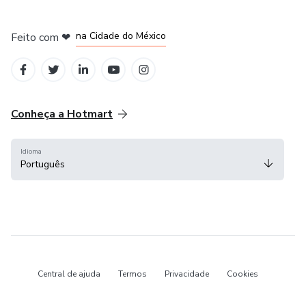
em Bogotá
em Amsterdam
em Madrid
na Cidade do México
Feito com
❤
em Belo Horizonte
Conheça a Hotmart
Idioma
Português
Central de ajuda
Termos
Privacidade
Cookies
Hotmart — 2011-2026 © Todos os direitos reservados.