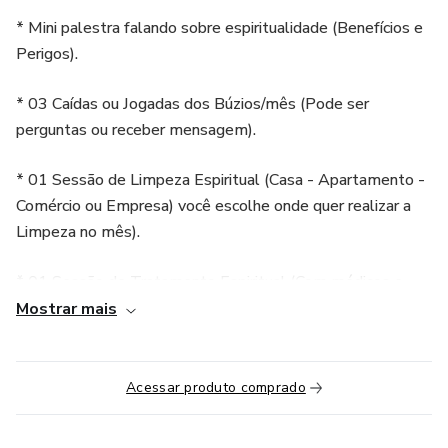
* Mini palestra falando sobre espiritualidade (Benefícios e
Perigos).
* 03 Caídas ou Jogadas dos Búzios/mês (Pode ser
perguntas ou receber mensagem).
* 01 Sessão de Limpeza Espiritual (Casa - Apartamento -
Comércio ou Empresa) você escolhe onde quer realizar a
Limpeza no mês).
* 01 Sessão de Tratamento Espiritual (Com médicos e
equipes espirituais, podendo o tratamento ser no corpo
Mostrar mais
físico ou espiritual, isso é critério da equipe espiritual.
OBSERVAÇÃO:
Acessar produto comprado
As Jogadas de Búzios, são nos dias marcados dentro do