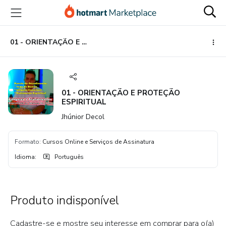
Ir
Ir
Ir
para
para
para
o
o
o
conteúdo
pagamento
rodapé
01 - ORIENTAÇÃO E PROTEÇÃO ESPIRITUAL
principal
01 - ORIENTAÇÃO E PROTEÇÃO
ESPIRITUAL
Jhúnior Decol
Formato
:
Cursos Online e Serviços de Assinatura
Idioma
:
Português
Produto indisponível
Cadastre-se e mostre seu interesse em comprar para o(a)