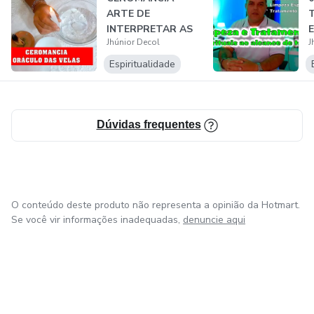
ARTE DE
INTERPRETAR AS
Jhúnior Decol
J
VELAS - DO
BÁSICO AO
Espiritualidade
AVANÇ...
Dúvidas frequentes
O conteúdo deste produto não representa a opinião da Hotmart.
Se você vir informações inadequadas,
denuncie aqui