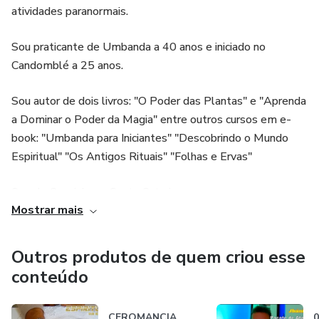
atividades paranormais.
pessoa que adquirir precisa estar acompanhando ao vivo,
para que os trabalhos espirituais tenham maior efeito no
Sou praticante de Umbanda a 40 anos e iniciado no
local ou no campo vibracional que serão realizados.
Candomblé a 25 anos.
Próximo dos dias dos atendimentos, será enviado
Sou autor de dois livros: "O Poder das Plantas" e "Aprenda
mensagem dentro do grupo privado, informando as datas e
a Dominar o Poder da Magia" entre outros cursos em e-
horários para cada tipo de atendimento.
book: "Umbanda para Iniciantes" "Descobrindo o Mundo
Espiritual" "Os Antigos Rituais" "Folhas e Ervas"
CADA PACOTE ADQUIRIDO É VÁLIDO POR 12 MESES
CORRIDOS DE ATENDIMENTO ESPIRITUAIS.
Sou de Canoinhas - Santa Catarina.
Mostrar mais
OS ATENDIMENTOS NÃO SÃO ACUMULATIVOS,
É um prazer imenso ter sua visita na minha página.
PRECISAM SER REALIZADOS EM CONJUNTO
DENTRO DE CADA MÊS, NOS DIAS E HORÁRIOS
Outros produtos de quem criou esse
Forte agraço e seja muito bem vindo.
DETERMINADOS DENTRO DO GRUPO PRIVADO.
conteúdo
CEROMANCIA
0