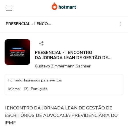
Ir
Ir
Ir
para
para
para
o
o
o
conteúdo
pagamento
rodapé
PRESENCIAL - I ENCONTRO DA JORNADA LEAN DE GESTÃO DE ESCRITÓRIOS DE ADVOCACIA PREVIDENCIÁRIA
principal
PRESENCIAL - I ENCONTRO
DA JORNADA LEAN DE GESTÃO DE
ESCRITÓRIOS DE ADVOCACIA
Gustavo Zimmermann Sachser
PREVIDENCIÁRIA
Formato
:
Ingressos para eventos
Idioma
:
Português
I ENCONTRO DA JORNADA LEAN DE GESTÃO DE
ESCRITÓRIOS DE ADVOCACIA PREVIDENCIÁRIA DO
IPMF