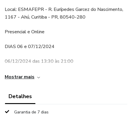
Local: ESMAFEPR - R. Eurípedes Garcez do Nascimento,
1167 - Ahú, Curitiba - PR, 80540-280
Presencial e Online
DIAS 06 e 07/12/2024
06/12/2024 das 13:30 às 21:00
07/12/2024 das 8:30 às 17:00
Mostrar mais
O I Encontro da Jornada Lean será um evento exclusivo
Detalhes
voltado para a aplicação do Lean Thinking na gestão de
escritórios de advocacia previdenciária, oferecendo uma
Garantia de 7 dias
abordagem prática e estratégica para otimizar processos,
melhorar a qualidade de vida profissional e maximizar
resultados. Com palestras, painéis de cases e workshops,