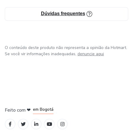
- Erico Santos
Dúvidas frequentes
- Rodrigo Acras
- Neide Cristine Ossovski
- Maria Inês dos Santos
O conteúdo deste produto não representa a opinião da Hotmart.
Se você vir informações inadequadas,
denuncie aqui
- Andressa Cereto
- Rafaela Cosme
- Ricardo Mariano
em Amsterdam
em Madrid
- Eliane Boff
em Bogotá
Feito com
❤
em Belo Horizonte
na Cidade do México
- João Schaicoski