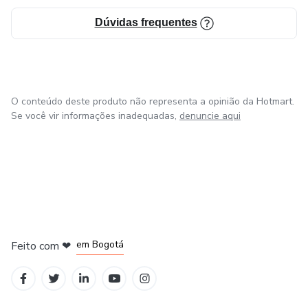
Dúvidas frequentes
O conteúdo deste produto não representa a opinião da Hotmart.
Se você vir informações inadequadas,
denuncie aqui
em Amsterdam
em Madrid
em Bogotá
Feito com
❤
em Belo Horizonte
na Cidade do México