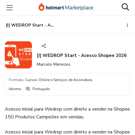
Ir
Ir
Ir
para
para
para
o
o
o
conteúdo
pagamento
rodapé
[I] WEDROP Start - Acesso Shopee 2026
principal
[I] WEDROP Start - Acesso Shopee 2026
Marcelo Menezes
Formato
:
Cursos Online e Serviços de Assinatura
Idioma
:
Português
Acesso inicial para Wedrop com direito a vender na Shopee
150 Produtos Campeões em vendas.
Acesso inicial para Wedrop com direito a vender na Shopee