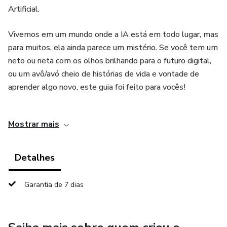
Artificial.
Vivemos em um mundo onde a IA está em todo lugar, mas
para muitos, ela ainda parece um mistério. Se você tem um
neto ou neta com os olhos brilhando para o futuro digital,
ou um avô/avó cheio de histórias de vida e vontade de
aprender algo novo, este guia foi feito para vocês!
Chega de Manuais Complicados e Termos Técnicos!
Mostrar mais
Esqueça os livros que parecem escritos para cientistas.
Nosso guia é um mapa do tesouro digital, criado para ser
divertido, acessível e, acima de tudo, para ser lido e usado
Detalhes
em DUPLA. Netos serão os "copilotos" com seus dedos
rápidos, enquanto avós serão os "comandantes" com a
Garantia de 7 dias
sabedoria para fazer as melhores perguntas.
"IA de 8 a 80" não é apenas sobre aprender tecnologia; é