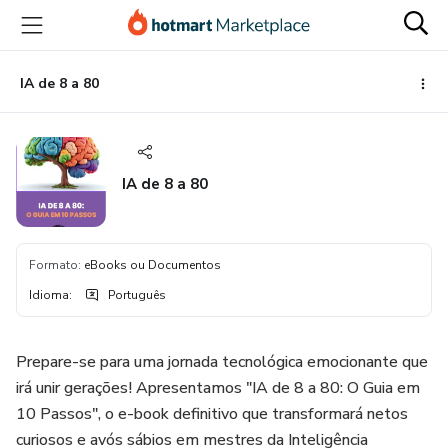
Ir
Ir
Ir
para
para
para
o
o
o
conteúdo
pagamento
rodapé
IA de 8 a 80
principal
IA de 8 a 80
Formato
:
eBooks ou Documentos
Idioma
:
Português
Prepare-se para uma jornada tecnológica emocionante que
irá unir gerações! Apresentamos "IA de 8 a 80: O Guia em
10 Passos", o e-book definitivo que transformará netos
curiosos e avós sábios em mestres da Inteligência