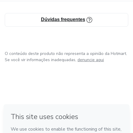
Dúvidas frequentes
O conteúdo deste produto não representa a opinião da Hotmart.
Se você vir informações inadequadas,
denuncie aqui
em Bogotá
em Amsterdam
em Madrid
na Cidade do México
Feito com
❤
em Belo Horizonte