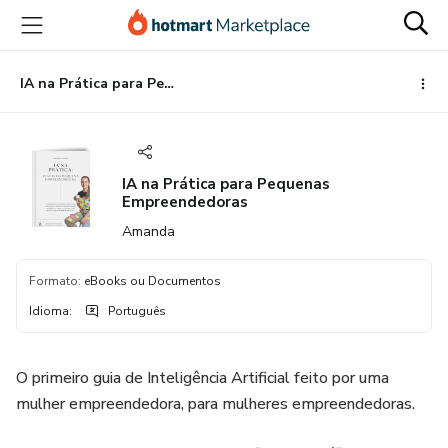
Ir
Ir
Ir
para
para
para
o
o
o
conteúdo
pagamento
rodapé
IA na Prática para Pequenas Empreendedoras
principal
IA na Prática para Pequenas
Empreendedoras
Amanda
Formato
:
eBooks ou Documentos
Idioma
:
Português
O primeiro guia de Inteligência Artificial feito por uma
mulher empreendedora, para mulheres empreendedoras.