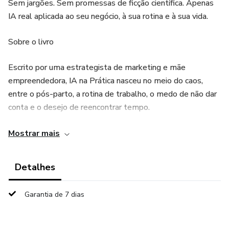
Sem jargões. Sem promessas de ficção científica. Apenas
IA real aplicada ao seu negócio, à sua rotina e à sua vida.
Sobre o livro
Escrito por uma estrategista de marketing e mãe
empreendedora, IA na Prática nasceu no meio do caos,
entre o pós-parto, a rotina de trabalho, o medo de não dar
conta e o desejo de reencontrar tempo.
Nesse processo, descobri que a Inteligência Artificial não é
Mostrar mais
uma ameaça. É uma aliada.
Detalhes
Uma ferramenta capaz de organizar, automatizar e até
devolver o bem mais valioso de todos: o tempo.
Garantia de 7 dias
O que você vai encontrar: