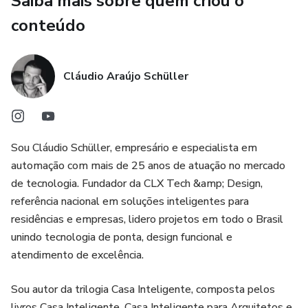
Saiba mais sobre quem criou o
por semana com mais critério, mais clareza e menos peso
conteúdo
mental.
É uma leitura indicada para profissionais ocupados,
gestores, autônomos, consultores, equipes comerciais,
Cláudio Araújo Schüller
atendimento, operação e qualquer pessoa que precise
produzir melhor no meio do caos. Se você quer ganhar
tempo real sem perder qualidade nem virar refém de
ferramenta, este livro foi feito para você.
Sou Cláudio Schüller, empresário e especialista em
automação com mais de 25 anos de atuação no mercado
de tecnologia. Fundador da CLX Tech &amp; Design,
referência nacional em soluções inteligentes para
residências e empresas, lidero projetos em todo o Brasil
unindo tecnologia de ponta, design funcional e
atendimento de excelência.
Sou autor da trilogia Casa Inteligente, composta pelos
livros Casa Inteligente, Casa Inteligente para Arquitetos e