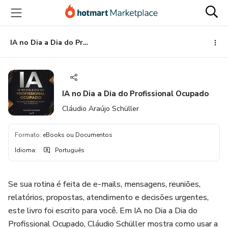
Ir
Ir
Ir
para
para
para
o
o
o
conteúdo
pagamento
rodapé
IA no Dia a Dia do Profissional Ocupado
principal
IA no Dia a Dia do Profissional Ocupado
Cláudio Araújo Schüller
Formato
:
eBooks ou Documentos
Idioma
:
Português
Se sua rotina é feita de e-mails, mensagens, reuniões,
relatórios, propostas, atendimento e decisões urgentes,
este livro foi escrito para você. Em IA no Dia a Dia do
Profissional Ocupado, Cláudio Schüller mostra como usar a