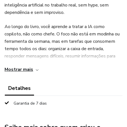
inteligência artificial no trabalho real, sem hype, sem
dependência e sem improviso.
Ao longo do livro, você aprende a tratar a IA como
copiloto, não como chefe. O foco não está em modinha ou
ferramenta da semana, mas em tarefas que consomem
tempo todos os dias: organizar a caixa de entrada,
responder mensagens difíceis, resumir informações para
decidir melhor, preparar reuniões, reescrever textos com
Mostrar mais
mais clareza, montar relatórios, criar propostas, melhorar o
atendimento e estudar com mais velocidade.
Detalhes
Além dos princípios de uso responsável, o livro entrega
rotinas práticas, fluxos completos, biblioteca de modelos e
Garantia de 7 dias
um plano de 10 dias para transformar uso solto em
sistema pessoal. A proposta é simples: reduzir retrabalho,
parar de começar tudo do zero e recuperar de 5 a 10 horas