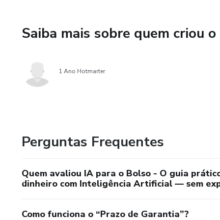
✅ Casos reais de brasileiros q
Saiba mais sobre quem criou o
Não importa se você tem 18 o
Se você tem um celular e aces
1 Ano Hotmarter
📲 Compre agora e comece hoj
Perguntas Frequentes
Quem avaliou IA para o Bolso - O guia prátic
dinheiro com Inteligência Artificial — sem ex
Como funciona o “Prazo de Garantia”?