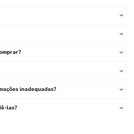
comprar?
rmações inadequadas?
ê-las?