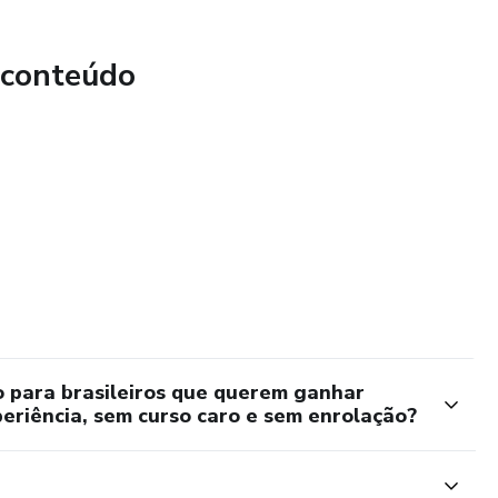
ue já estão lucrando
 conteúdo
u 55 anos. Não importa se tem ou não experiência.
so à internet, você tem o suficiente para começar.
e.
o para brasileiros que querem ganhar
periência, sem curso caro e sem enrolação?