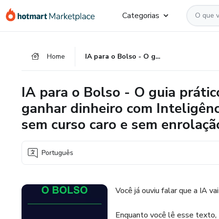
Ir
Ir
Ir
Categorias
para
para
para
o
o
o
conteúdo
pagamento
rodapé
Home
IA para o Bolso - O guia prático para brasileiros que querem ganhar dinheiro com Inteligência Artificial — sem experiência, sem curso caro e sem enrolação
principal
IA para o Bolso - O guia práti
ganhar dinheiro com Inteligênc
sem curso caro e sem enrolaçã
Português
Você já ouviu falar que a IA v
Enquanto você lê esse texto,