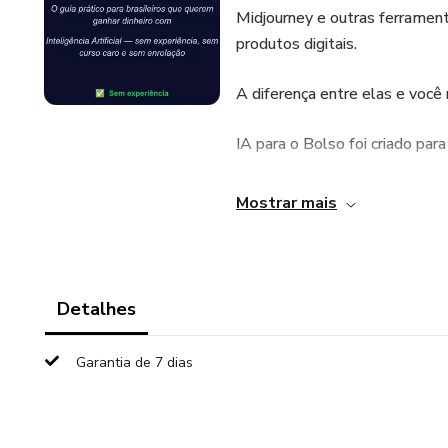
Midjourney e outras ferramenta
produtos digitais.
A diferença entre elas e você 
IA para o Bolso foi criado par
Neste eBook você vai descobri
Mostrar mais
✅ As 10 formas mais lucrativa
✅ Como criar serviços freelanc
Detalhes
✅ Como vender eBooks, artes
Garantia de 7 dias
✅ Ferramentas 100% gratuita
✅ Scripts prontos de ChatGPT