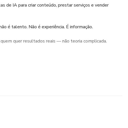
s de IA para criar conteúdo, prestar serviços e vender
não é talento. Não é experiência. É informação.
a quem quer resultados reais — não teoria complicada.
r:
s de ganhar dinheiro com IA hoje
er usando IA e cobrar por isso
 e conteúdo gerado com IA
s (ou quase) para começar agora
 para você usar e faturar esta semana