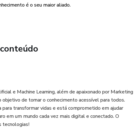
nhecimento é o seu maior aliado.
 ao uso irresponsável da IA, como a automação em massa, os
e a manipulação de dados e informações.
r a IA no seu dia a dia:
 conteúdo
ferramentas como o ChatGPT , que podem ajudá-lo a aprender
 organizar sua rotina e até resolver problemas complexos de
tificial e Machine Learning, além de apaixonado por Marketing
 avanço da IA? Quais oportunidades e desafios estão por vir?
 objetivo de tornar o conhecimento acessível para todos.
a a revolução tecnológica que já está acontecendo.
a para transformar vidas e está comprometido em ajudar
uro em um mundo cada vez mais digital e conectado. O
para você!
 tecnologias!
o ChatGPT como Profissional e Estudante