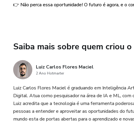
👉 Não perca essa oportunidade! O futuro é agora, e o co
Entenda os riscos associados
preconceitos nos algoritmos 
🔹 Um guia prático de como usa
Saiba mais sobre quem criou o
Incluímos dicas incríveis de 
mais rápido, criar conteúdos,
forma eficiente.
Luiz Carlos Flores Maciel
2 Ano Hotmarter
🔹Um olhar para o futuro:
Luiz Carlos Flores Maciel é graduando em Inteligência Ar
Quais são as inovações para o
Digital. Atua como pesquisador na área de IA e ML, com o
Descubra como se preparar par
Luiz acredita que a tecnologia é uma ferramenta poderos
pessoas a entender e aproveitar as oportunidades do fut
E tem mais: bônus exclusivos 
mundo esta de portas abertas para o aprendizado e novas
🎁 Guia Prático: Explorando 