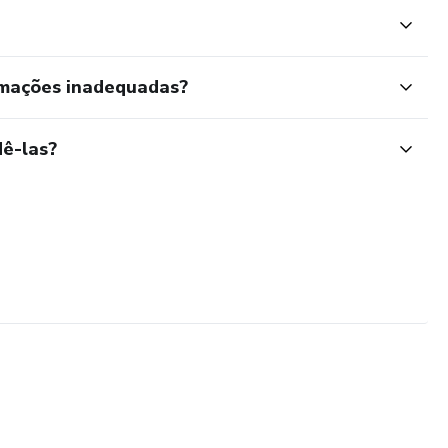
rmações inadequadas?
ê-las?