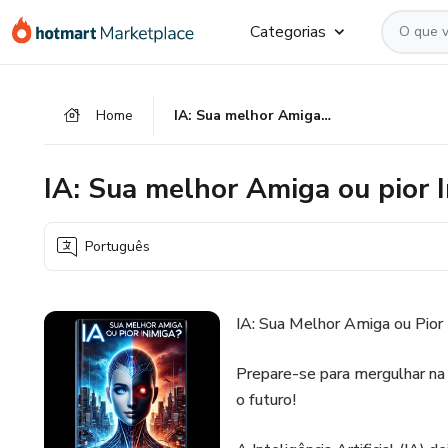
Ir
Ir
Ir
Categorias
para
para
para
o
o
o
conteúdo
pagamento
rodapé
Home
IA: Sua melhor Amiga ou pior Inimiga?
principal
IA: Sua melhor Amiga ou pior 
Português
IA: Sua Melhor Amiga ou Pior 
Prepare-se para mergulhar na
o futuro!