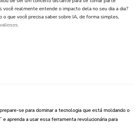
deixou de ser um conceito distante para se tornar parte
s você realmente entende o impacto dela no seu dia a dia?
 o que você precisa saber sobre IA, de forma simples,
valiosos.
e e-book:
a sobre o que é Inteligência Artificial:
s diferentes tipos (da Narrow AI à Superinteligência) e
 em áreas como saúde, educação e negócios.
es da IA:
 prepare-se para dominar a tecnologia que está moldando o
liada em tarefas diárias, melhorar sua produtividade, ajudar
 e aprenda a usar essa ferramenta revolucionária para
ua rotina.
você precisa conhecer: