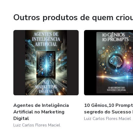
Como parte do eBook, você re
Outros produtos de quem crio
usar o ChatGPT , a IA mais 
Criar resumos, pesquisas e ide
Automatize tarefas repetitiva
Personalize sua experiência d
Gerar insights criativos para s
Agentes de Inteligência
10 Gênios,10 Prompt
Artificial no Marketing
segredo do Sucesso 
Digital
Luiz Carlos Flores Maciel
Luiz Carlos Flores Maciel