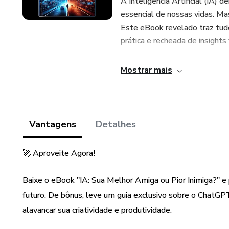
A Inteligência Artificial (IA) 
essencial de nossas vidas. Ma
Este eBook revelado traz tudo
prática e recheada de insights 
O que você vai encontrar nest
Mostrar mais
🔹 Uma explicação descomplicad
Descubra como a IA funciona, o
Vantagens
Detalhes
como ela está sendo aplicada
🚀 Aproveite Agora!
🔹Os benefícios transformador
Baixe o eBook "IA: Sua Melhor Amiga ou Pior Inimiga?" e
Saiba como a IA pode ser sua a
futuro. De bônus, leve um guia exclusivo sobre o ChatGPT
nos estudos e até simplificar s
alavancar sua criatividade e produtividade.
🔹 Os perigos e desafios que 