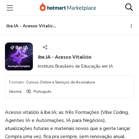
Ir
Ir
Ir
para
para
para
o
o
o
conteúdo
pagamento
rodapé
ibe.IA - Acesso Vitalício
principal
ibe.IA - Acesso Vitalício
Instituto Brasileiro de Educação em IA
Formato
:
Cursos Online e Serviços de Assinatura
Idioma
:
Português
Acesso vitalício à ibe.IA: as três Formações (Vibe Coding,
Agentes IA e Automações, IA para Negócios),
atualizações futuras e materiais novos que a gente lançar.
Compra uma vez, fica pra sempre, sem renovação anual.