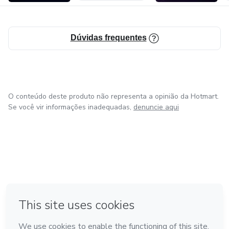
Dúvidas frequentes
O conteúdo deste produto não representa a opinião da Hotmart.
Se você vir informações inadequadas,
denuncie aqui
em Bogotá
em Amsterdam
em Madrid
na Cidade do México
Feito com
❤
em Belo Horizonte