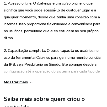
Tecnologia da Informação) pela UNESP e licenciado pelo
1. Acesso online: O iCalvinus é um curso online, o que
Centro Paula Souza, onde sou professor do Ensino Médio e
significa que você pode acessá-lo de qualquer lugar e a
Técnico e do Ensino Superior, sou pós-graduação em novas
qualquer momento, desde que tenha uma conexão com a
tecnologias para educação e Mestre em Educação, Arte e
internet. Isso proporciona flexibilidade e conveniência para
História da Cultura pelo Mackenzie."
os usuários, permitindo que eles estudem no seu próprio
ritmo.
2. Capacitação completa: O curso capacita os usuários no
uso da ferramenta iCalvinus para gerir uma reunião conciliar
da IPB, seja Presbitério ou Sínodo. Ele abrange desde a
configuração até a operação do sistema para cada tipo de
usuário, do administrador até o relator de comissão. Isso
Mostrar mais
garante que os participantes estejam totalmente
preparados para utilizar a ferramenta de forma eficiente.
Saiba mais sobre quem criou o
3. Aula bônus sobre documentos: Além do conteúdo