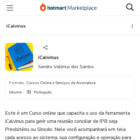
Ir
Ir
Ir
para
para
para
o
o
o
conteúdo
pagamento
rodapé
iCalvinus
principal
iCalvinus
Sandro Valérius dos Santos
Formato
:
Cursos Online e Serviços de Assinatura
Idioma
:
Português
Este é um Curso online que capacita o uso da ferramenta
iCalvinus para gerir uma reunião conciliar da IPB seja
Presbitério ou Sínodo. Nele você acompanhará em tela
cada acesso ao sistema, sua configuração e operação para