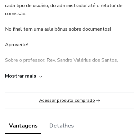
cada tipo de usuário, do administrador até o relator de
comissão.
No final tem uma aula bônus sobre documentos!
Aproveite!
Sobre o professor, Rev. Sandro Valérius dos Santos,
"Sou pastor da Igreja Presbiteriana do Brasil, e também
Mostrar mais
sou Secretário Executivo do Presbitério de Santa Bárbara
d’Oeste. Sou graduado em Teologia pelo Seminário
Presbiteriano do SUL e pela Universidade Presbiteriana
Acessar produto comprado
Mackezie. É bom lembrar que no SPS tive aula com o Rev.
Silas de Campos, uma referência acadêmica nas questões
constitucionais da IPB. Mas além de teólogo, sou graduado
Vantagens
Detalhes
em Processamento de Dados (hoje é mais comum